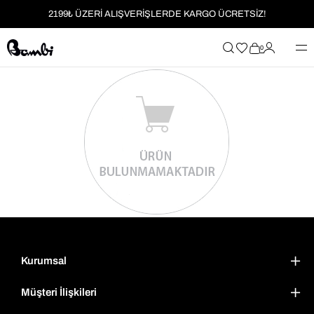
2199₺ ÜZERİ ALIŞVERİŞLERDE KARGO ÜCRETSİZ!
MOBİL UYGULAMAYA ÖZEL İLK ALIŞVERİŞİNİZE %5 İNDİRİM
0
HER SİPARİŞTE %2 PARAPUAN
2199₺ ÜZERİ ALIŞVERİŞLERDE KARGO ÜCRETSİZ!
Kurumsal
Müşteri İlişkileri