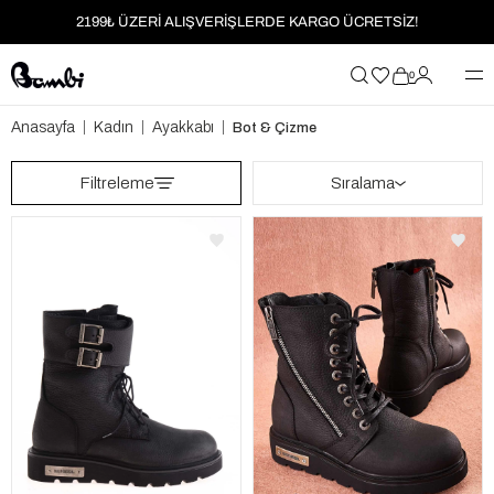
2199₺ ÜZERİ ALIŞVERİŞLERDE KARGO ÜCRETSİZ!
MOBİL UYGULAMAYA ÖZEL İLK ALIŞVERİŞİNİZE %5 İNDİRİM
0
HER SİPARİŞTE %2 PARAPUAN
Anasayfa
Kadın
Ayakkabı
Bot & Çizme
2199₺ ÜZERİ ALIŞVERİŞLERDE KARGO ÜCRETSİZ!
Filtreleme
Sıralama