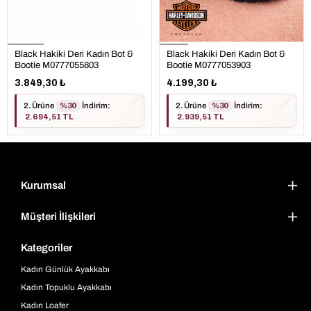
Black Hakiki Deri Kadın Bot &
Black Hakiki Deri Kadın Bot &
Bootie M0777055803
Bootie M0777053903
3.849,30 ₺
4.199,30 ₺
2. Ürüne
%30
İndirim
:
2. Ürüne
%30
İndirim
:
2.694,51 TL
2.939,51 TL
Kurumsal
Müşteri İlişkileri
Kategoriler
Kadın Günlük Ayakkabı
Kadın Topuklu Ayakkabı
Kadın Loafer