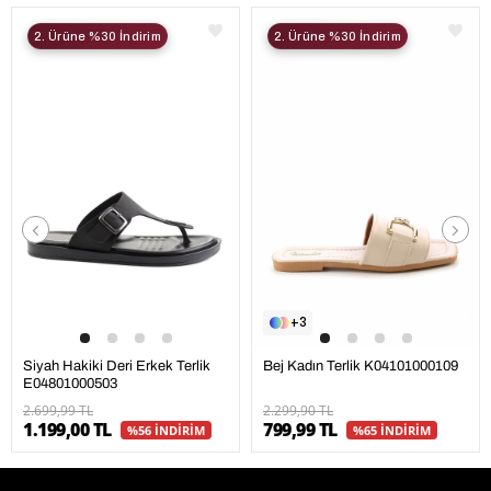
2. Ürüne %30 İndirim
2. Ürüne %30 İndirim
3
Siyah Hakiki Deri Erkek Terlik
Bej Kadın Terlik K04101000109
E04801000503
2.699,99 TL
2.299,90 TL
1.199,00 TL
799,99 TL
%56 İNDİRİM
%65 İNDİRİM