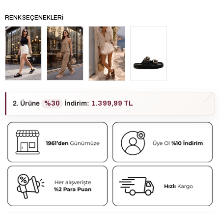
RENK SEÇENEKLERI
2. Ürüne
%30
İndirim
:
1.399,99 TL