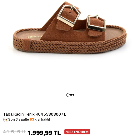
Taba Kadın Terlik K04553030071
Son 3 saatte
63
kişi baktı!
4.199,99 TL
1.999,99 TL
%52 İNDİRİM