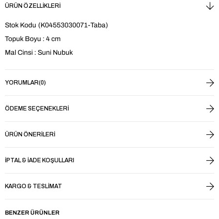
ÜRÜN ÖZELLIKLERI
Stok Kodu
(K04553030071-Taba)
Topuk Boyu : 4 cm
Mal Cinsi : Suni Nubuk
YORUMLAR
(0)
ÖDEME SEÇENEKLERI
ÜRÜN ÖNERILERI
İPTAL & İADE KOŞULLARI
KARGO & TESLIMAT
BENZER ÜRÜNLER