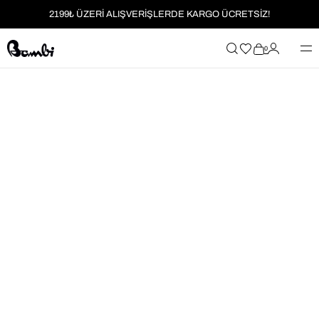
2199₺ ÜZERİ ALIŞVERİŞLERDE KARGO ÜCRETSİZ!
MOBİL UYGULAMAYA ÖZEL İLK ALIŞVERİŞİNİZE %5 İNDİRİM
0
HER SİPARİŞTE %2 PARAPUAN
2199₺ ÜZERİ ALIŞVERİŞLERDE KARGO ÜCRETSİZ!