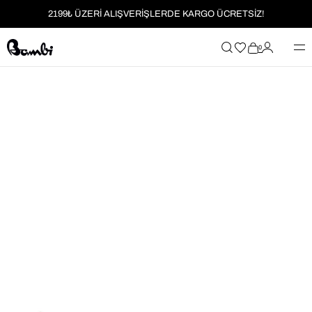
2199₺ ÜZERİ ALIŞVERİŞLERDE KARGO ÜCRETSİZ!
MOBİL UYGULAMAYA ÖZEL İLK ALIŞVERİŞİNİZE %5 İNDİRİM
0
HER SİPARİŞTE %2 PARAPUAN
2199₺ ÜZERİ ALIŞVERİŞLERDE KARGO ÜCRETSİZ!