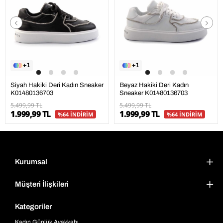
1
1
Siyah Hakiki Deri Kadın Sneaker
Beyaz Hakiki Deri Kadın
K01480136703
Sneaker K01480136703
5.499,99 TL
5.499,99 TL
1.999,99 TL
1.999,99 TL
%64 İNDİRİM
%64 İNDİRİM
Kurumsal
Müşteri İlişkileri
Kategoriler
Kadın Günlük Ayakkabı