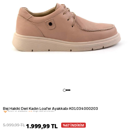
Bej Hakiki Deri Kadın Loafer Ayakkabı K01034000203
Son 6 saatte
12
kişi favoriledi!
5.999,99 TL
1.999,99 TL
%67 İNDİRİM