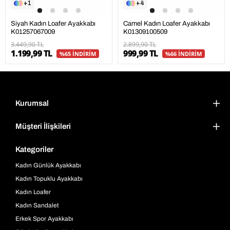
1
4
Siyah Kadın Loafer Ayakkabı
Camel Kadın Loafer Ayakkabı
K01257067009
K01309100509
3.449,90 TL
2.899,90 TL
1.199,99 TL
999,99 TL
%65 İNDİRİM
%66 İNDİRİM
Kurumsal
Müşteri İlişkileri
Kategoriler
Kadın Günlük Ayakkabı
Kadın Topuklu Ayakkabı
Kadın Loafer
Kadın Sandalet
Erkek Spor Ayakkabı