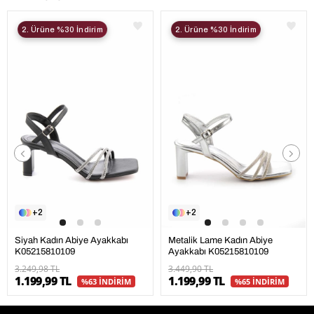
2. Ürüne %30 İndirim
2. Ürüne %30 İndirim
2
2
Siyah Kadın Abiye Ayakkabı
Metalik Lame Kadın Abiye
K05215810109
Ayakkabı K05215810109
3.249,98 TL
3.449,90 TL
1.199,99 TL
1.199,99 TL
%63 İNDİRİM
%65 İNDİRİM