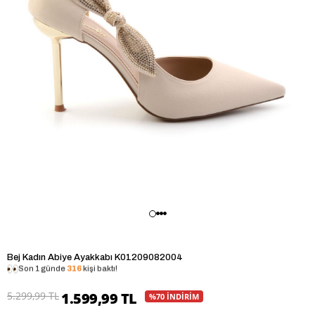
Bej Kadın Abiye Ayakkabı K01209082004
Son 1 günde
316
kişi baktı!
5.299,99 TL
1.599,99 TL
%70 İNDİRİM