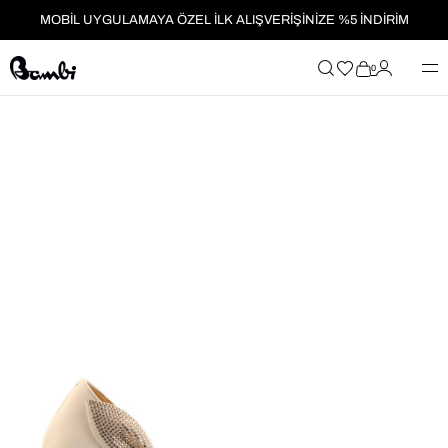
MOBİL UYGULAMAYA ÖZEL İLK ALIŞVERİŞİNİZE %5 İNDİRİM
HER SİPARİŞTE %2 PARAPUAN
0
2199₺ ÜZERİ ALIŞVERİŞLERDE KARGO ÜCRETSİZ!