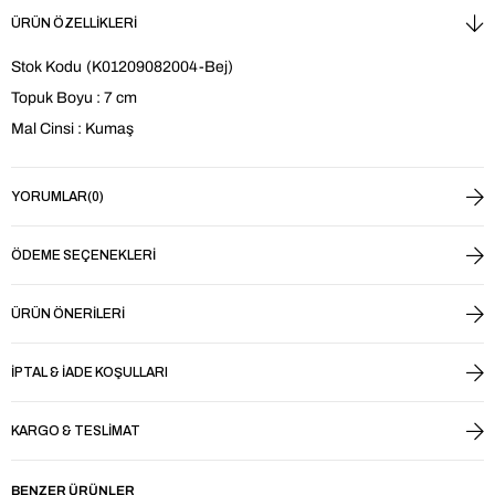
ÜRÜN ÖZELLIKLERI
Stok Kodu
(K01209082004-Bej)
Topuk Boyu : 7 cm
Mal Cinsi : Kumaş
YORUMLAR
(0)
ÖDEME SEÇENEKLERI
ÜRÜN ÖNERILERI
İPTAL & İADE KOŞULLARI
KARGO & TESLIMAT
BENZER ÜRÜNLER