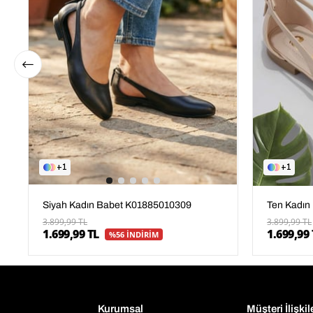
1
1
Ten Kadın
Siyah Kadın Babet K01885010309
3.899,99 TL
3.899,99 TL
1.699,99 
1.699,99 TL
%56 İNDİRİM
Kurumsal
Müşteri İlişkil