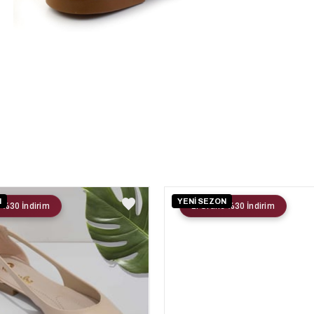
N
YENİ SEZON
 %30 İndirim
2. Ürüne %30 İndirim