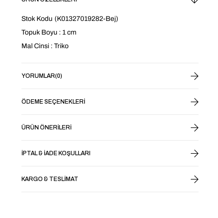
Stok Kodu
(K01327019282-Bej)
Topuk Boyu : 1 cm
Mal Cinsi : Triko
YORUMLAR
(0)
ÖDEME SEÇENEKLERI
ÜRÜN ÖNERILERI
İPTAL & İADE KOŞULLARI
KARGO & TESLIMAT