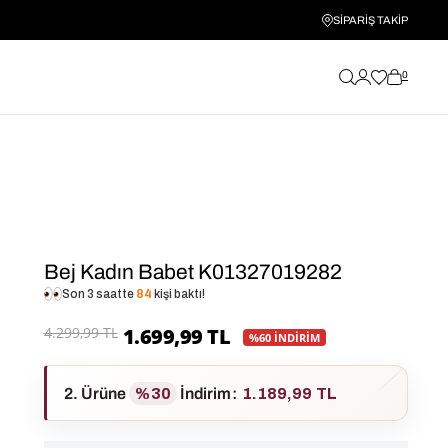
SİPARİŞ TAKİP
0
Bej Kadın Babet K01327019282
Son 3 saatte
84
kişi baktı!
4.299,99 TL
1.699,99 TL
%60 İNDİRİM
2. Ürüne
%30
İndirim
:
1.189,99 TL