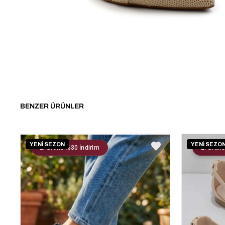
BENZER ÜRÜNLER
YENİ SEZON
YENİ SEZO
2. Ürüne %30 İndirim
2. Ürüne