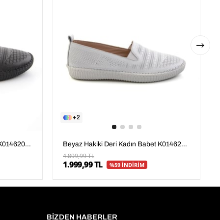
2
Beyaz Hakiki Deri Kadın Babet K01462025103
Siyah Hakiki Deri Kadın Babet K01462025103
4.899,99 TL
1.999,99 TL
%59 İNDİRİM
BİZDEN HABERLER