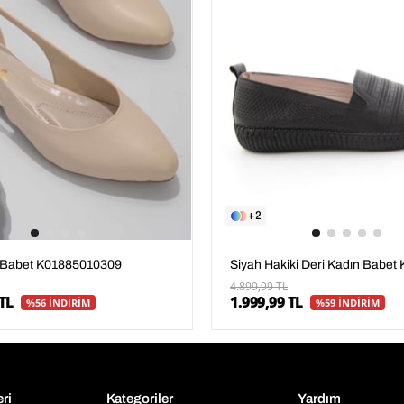
2
 Babet K01885010309
4.899,99 TL
TL
1.999,99 TL
%56 İNDİRİM
%59 İNDİRİM
eri
Kategoriler
Yardım