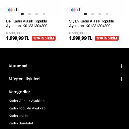
1
1
Bej Kadın Klasik Topuklu
Siyah Kadın Klasik Topuklu
Ayakkabı K01231304309
Ayakkabı K01231304309
6.599,99 TL
6.599,99 TL
1.999,99 TL
1.999,99 TL
%70 İNDİRİM
%70 İNDİRİM
Kurumsal
Müşteri İlişkileri
Kategoriler
Kadın Günlük Ayakkabı
Kadın Topuklu Ayakkabı
Kadın Loafer
Kadın Sandalet