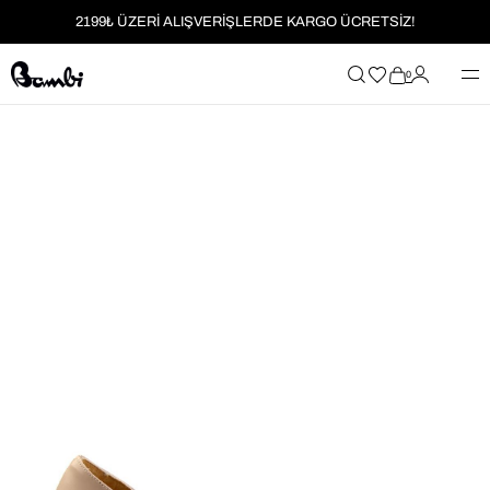
2199₺ ÜZERİ ALIŞVERİŞLERDE KARGO ÜCRETSİZ!
MOBİL UYGULAMAYA ÖZEL İLK ALIŞVERİŞİNİZE %5 İNDİRİM
0
HER SİPARİŞTE %2 PARAPUAN
2199₺ ÜZERİ ALIŞVERİŞLERDE KARGO ÜCRETSİZ!