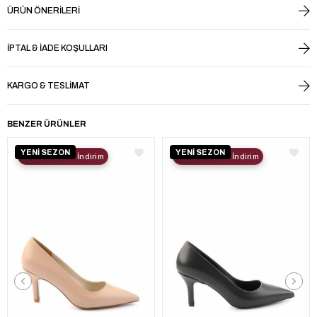
ÜRÜN ÖNERILERI
İPTAL & İADE KOŞULLARI
KARGO & TESLIMAT
BENZER ÜRÜNLER
YENİ SEZON
YENİ SEZON
2. Ürüne %30 İndirim
2. Ürüne %30 İndirim