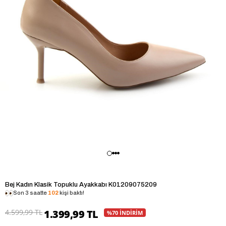
Bej Kadın Klasik Topuklu Ayakkabı K01209075209
Son 3 saatte
102
kişi baktı!
4.599,99 TL
1.399,99 TL
%70 İNDİRİM