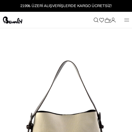
2199₺ ÜZERİ ALIŞVERİŞLERDE KARGO ÜCRETSİZ!
MOBİL UYGULAMAYA ÖZEL İLK ALIŞVERİŞİNİZE %5 İNDİRİM
0
HER SİPARİŞTE %2 PARAPUAN
2199₺ ÜZERİ ALIŞVERİŞLERDE KARGO ÜCRETSİZ!