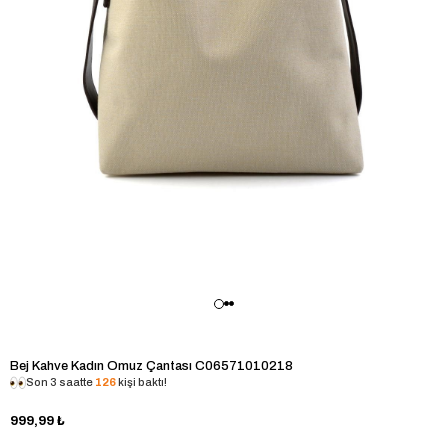
Bej Kahve Kadın Omuz Çantası C06571010218
Son 3 saatte
126
kişi baktı!
999,99 ₺