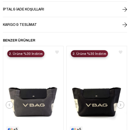
İPTAL & İADE KOŞULLARI
KARGO & TESLIMAT
BENZER ÜRÜNLER
2. Ürüne %30 İndirim
2. Ürüne %30 İndirim
5
5