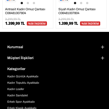
Antrasit Kadın Omuz Çantası
Siyah Kadın Omuz Çantası
C06481007804
C06481007804
3.299,99 TL
3.299,99 TL
1.399,99 TL
1.399,99 TL
%58 İNDİRİM
%58 İNDİRİM
Kurumsal
Müşteri İlişkileri
Kategoriler
Kadın Günlük Ayakkabı
Kadın Topuklu Ayakkabı
Kadın Loafer
Kadın Sandalet
Erkek Spor Ayakkabı
Erkek Klasik Ayakkabı