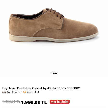
Bej Hakiki Deri Erkek Casual Ayakkabı E01549313802
Son 3 saatte
57
kişi baktı!
4.399,99 TL
1.999,00 TL
%55 İNDİRİM