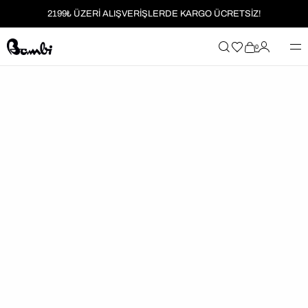
2199₺ ÜZERİ ALIŞVERİŞLERDE KARGO ÜCRETSİZ!
MOBİL UYGULAMAYA ÖZEL İLK ALIŞVERİŞİNİZE %5 İNDİRİM
0
HER SİPARİŞTE %2 PARAPUAN
2199₺ ÜZERİ ALIŞVERİŞLERDE KARGO ÜCRETSİZ!