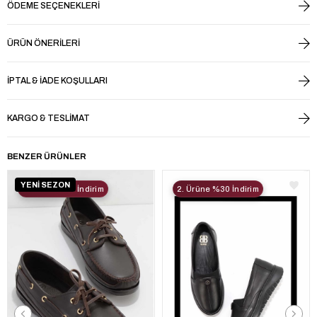
ÖDEME SEÇENEKLERI
ÜRÜN ÖNERILERI
İPTAL & İADE KOŞULLARI
KARGO & TESLIMAT
BENZER ÜRÜNLER
YENİ SEZON
2. Ürüne %30 İndirim
2. Ürüne %30 İndirim