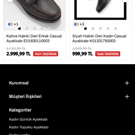
1
1
Kahve Hakiki Deri Erkek Casual
Siyah Hakiki Deri Kadın Casual
Ayakkabı E01830110003
Ayakkabı K01331750003
6.159,98 TL
2.899,90 TL
2.999,99 TL
999,99 TL
%51 İNDİRİM
%66 İNDİRİM
Kurumsal
Müşteri İlişkileri
Kategoriler
Kadın Günlük Ayakkabı
Kadın Topuklu Ayakkabı
Kadın Loafer