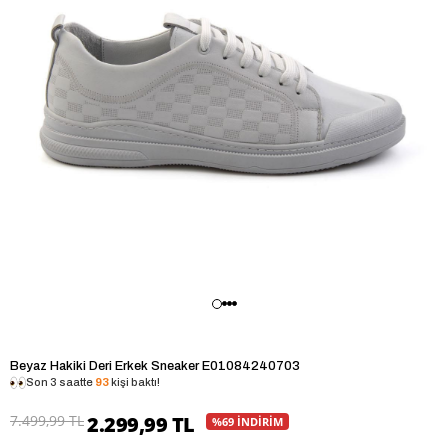
Beyaz Hakiki Deri Erkek Sneaker E01084240703
Son 3 saatte
93
kişi baktı!
7.499,99 TL
2.299,99 TL
%69 İNDİRİM