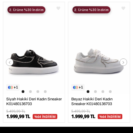
2. Ürüne %30 İndirim
2. Ürüne %30 İndirim
1
1
Siyah Hakiki Deri Kadın Sneaker
Beyaz Hakiki Deri Kadın
K01480136703
Sneaker K01480136703
5.499,99 TL
5.499,99 TL
1.999,99 TL
1.999,99 TL
%64 İNDİRİM
%64 İNDİRİM