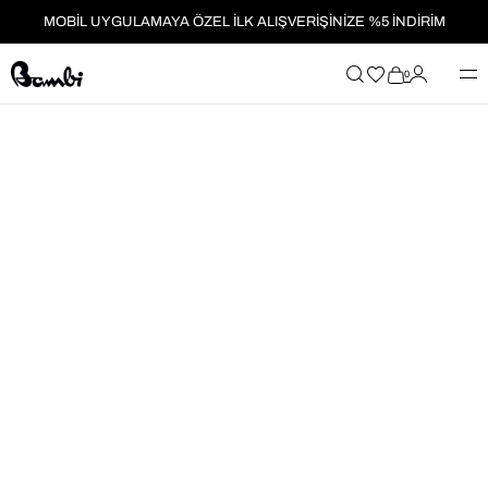
MOBİL UYGULAMAYA ÖZEL İLK ALIŞVERİŞİNİZE %5 İNDİRİM
HER SİPARİŞTE %2 PARAPUAN
0
2199₺ ÜZERİ ALIŞVERİŞLERDE KARGO ÜCRETSİZ!