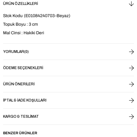
ÜRÜN ÖZELLIKLERI
Stok Kodu
(E01084240703-Beyaz)
Topuk Boyu : 3 cm
Mal Cinsi : Hakiki Deri
YORUMLAR
(0)
ÖDEME SEÇENEKLERI
ÜRÜN ÖNERILERI
İPTAL & İADE KOŞULLARI
KARGO & TESLIMAT
BENZER ÜRÜNLER