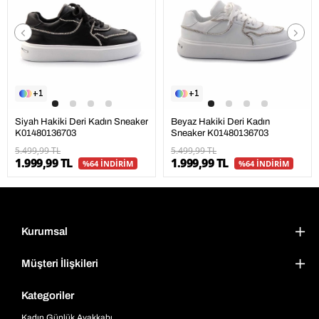
1
1
Siyah Hakiki Deri Kadın Sneaker
Beyaz Hakiki Deri Kadın
K01480136703
Sneaker K01480136703
5.499,99 TL
5.499,99 TL
1.999,99 TL
1.999,99 TL
%64 İNDİRİM
%64 İNDİRİM
Kurumsal
Müşteri İlişkileri
Kategoriler
Kadın Günlük Ayakkabı