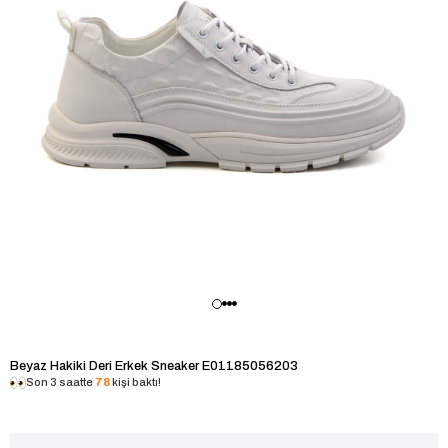
Beyaz Hakiki Deri Erkek Sneaker E01185056203
Son 3 saatte
78
kişi baktı!