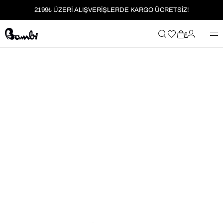
2199₺ ÜZERİ ALIŞVERİŞLERDE KARGO ÜCRETSİZ!
MOBİL UYGULAMAYA ÖZEL İLK ALIŞVERİŞİNİZE %5 İNDİRİM
0
HER SİPARİŞTE %2 PARAPUAN
2199₺ ÜZERİ ALIŞVERİŞLERDE KARGO ÜCRETSİZ!