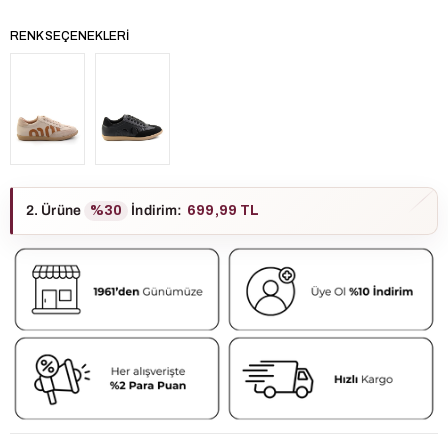
RENK SEÇENEKLERI
2. Ürüne
%30
İndirim
:
699,99 TL