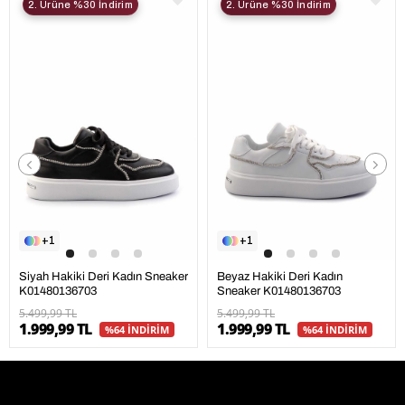
2. Ürüne %30 İndirim
2. Ürüne %30 İndirim
1
1
Siyah Hakiki Deri Kadın Sneaker
Beyaz Hakiki Deri Kadın
K01480136703
Sneaker K01480136703
5.499,99 TL
5.499,99 TL
1.999,99 TL
1.999,99 TL
%64 İNDİRİM
%64 İNDİRİM