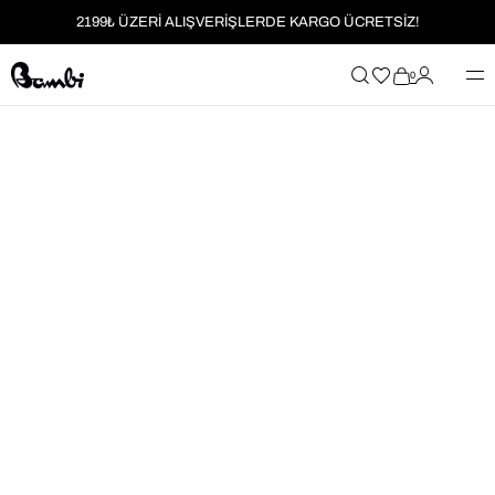
2199₺ ÜZERİ ALIŞVERİŞLERDE KARGO ÜCRETSİZ!
MOBİL UYGULAMAYA ÖZEL İLK ALIŞVERİŞİNİZE %5 İNDİRİM
0
HER SİPARİŞTE %2 PARAPUAN
2199₺ ÜZERİ ALIŞVERİŞLERDE KARGO ÜCRETSİZ!