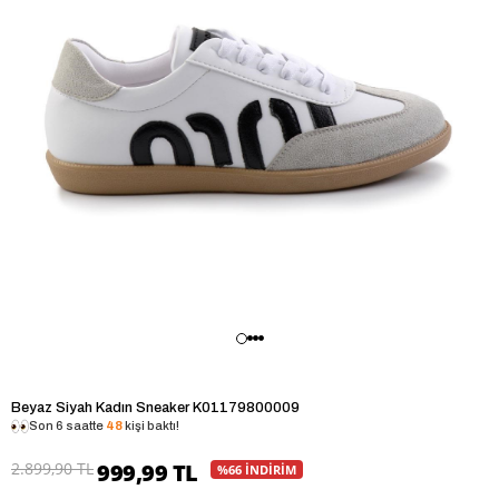
Beyaz Siyah Kadın Sneaker K01179800009
Son 6 saatte
48
kişi baktı!
2.899,90 TL
999,99 TL
%66 İNDİRİM