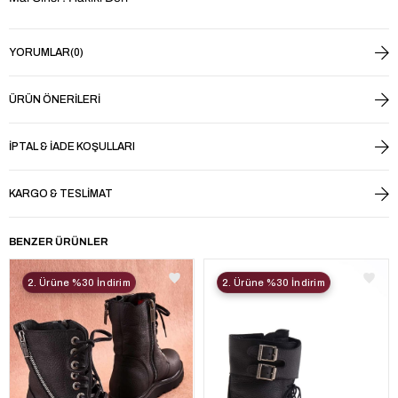
YORUMLAR
(0)
ÜRÜN ÖNERILERI
İPTAL & İADE KOŞULLARI
KARGO & TESLIMAT
BENZER ÜRÜNLER
2. Ürüne %30 İndirim
2. Ürüne %30 İndirim