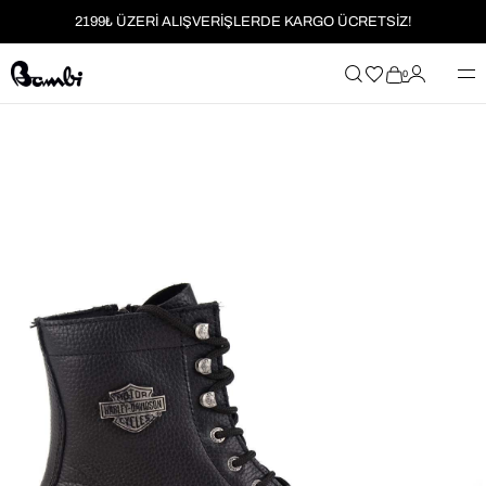
2199₺ ÜZERİ ALIŞVERİŞLERDE KARGO ÜCRETSİZ!
MOBİL UYGULAMAYA ÖZEL İLK ALIŞVERİŞİNİZE %5 İNDİRİM
0
HER SİPARİŞTE %2 PARAPUAN
2199₺ ÜZERİ ALIŞVERİŞLERDE KARGO ÜCRETSİZ!