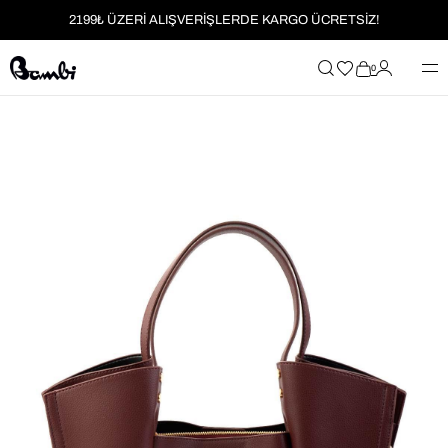
2199₺ ÜZERİ ALIŞVERİŞLERDE KARGO ÜCRETSİZ!
MOBİL UYGULAMAYA ÖZEL İLK ALIŞVERİŞİNİZE %5 İNDİRİM
0
HER SİPARİŞTE %2 PARAPUAN
2199₺ ÜZERİ ALIŞVERİŞLERDE KARGO ÜCRETSİZ!