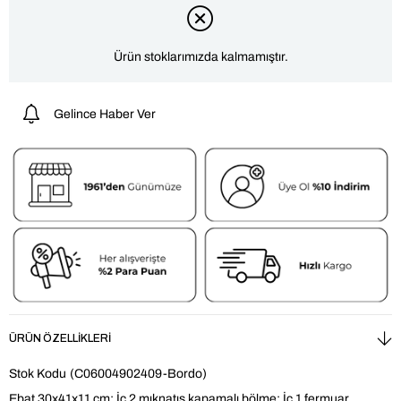
Ürün stoklarımızda kalmamıştır.
Gelince Haber Ver
ÜRÜN ÖZELLIKLERI
Stok Kodu
(C06004902409-Bordo)
Ebat 30x41x11 cm; İç 2 mıknatıs kapamalı bölme; İç 1 fermuar