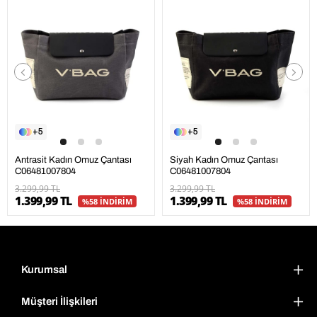
5
5
Antrasit Kadın Omuz Çantası
Siyah Kadın Omuz Çantası
C06481007804
C06481007804
3.299,99 TL
3.299,99 TL
1.399,99 TL
1.399,99 TL
%58 İNDİRİM
%58 İNDİRİM
Kurumsal
Müşteri İlişkileri