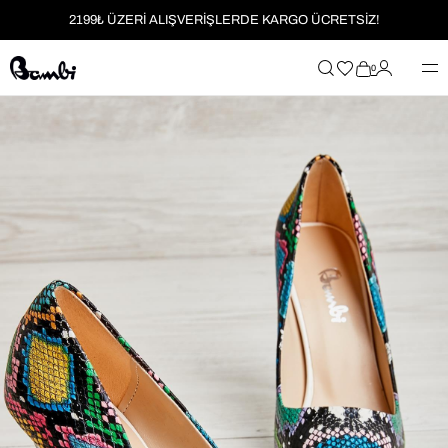
2199₺ ÜZERİ ALIŞVERİŞLERDE KARGO ÜCRETSİZ!
MOBİL UYGULAMAYA ÖZEL İLK ALIŞVERİŞİNİZE %5 İNDİRİM
0
HER SİPARİŞTE %2 PARAPUAN
2199₺ ÜZERİ ALIŞVERİŞLERDE KARGO ÜCRETSİZ!