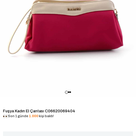
Fuşya Kadın El Çantası C06620069404
Son 1 günde
1.000
kişi baktı!