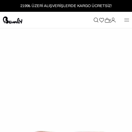
2199₺ ÜZERİ ALIŞVERİŞLERDE KARGO ÜCRETSİZ!
MOBİL UYGULAMAYA ÖZEL İLK ALIŞVERİŞİNİZE %5 İNDİRİM
0
HER SİPARİŞTE %2 PARAPUAN
2199₺ ÜZERİ ALIŞVERİŞLERDE KARGO ÜCRETSİZ!