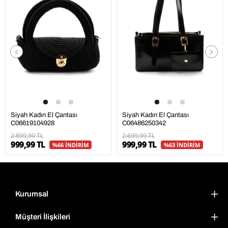
Siyah Kadın El Çantası
Siyah Kadın El Çantası
C06619104928
C06486250342
2.899,90 TL
2.699,99 TL
999,99 TL
999,99 TL
%66 İNDİRİM
%63 İNDİRİM
Kurumsal
Müşteri İlişkileri