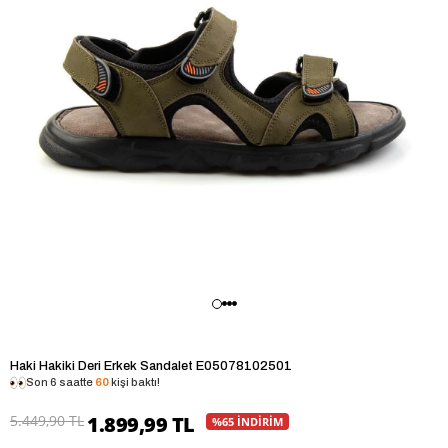
Haki Hakiki Deri Erkek Sandalet E05078102501
Son 6 saatte
60
kişi baktı!
5.449,90 TL
1.899,99 TL
%65 İNDİRİM