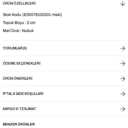
ÜRÜN ÖZELLIKLERI
Stok Kodu
(E05078102501-Haki)
Topuk Boyu : 2 cm
Mal Cinsi : Nubuk
YORUMLAR
(0)
ÖDEME SEÇENEKLERI
ÜRÜN ÖNERILERI
İPTAL & İADE KOŞULLARI
KARGO & TESLIMAT
BENZER ÜRÜNLER