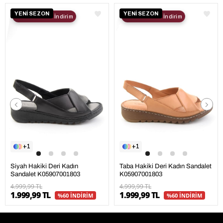
YENİ SEZON
YENİ SEZON
2. Ürüne %30 İndirim
2. Ürüne %30 İndirim
1
1
Siyah Hakiki Deri Kadın
Taba Hakiki Deri Kadın Sandalet
Sandalet K05907001803
K05907001803
4.999,99 TL
4.999,99 TL
1.999,99 TL
1.999,99 TL
%60 İNDİRİM
%60 İNDİRİM