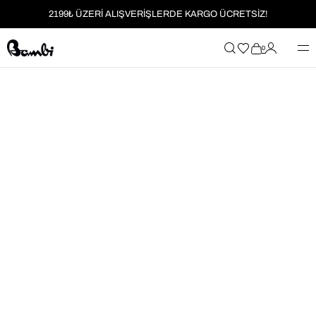
2199₺ ÜZERİ ALIŞVERİŞLERDE KARGO ÜCRETSİZ!
MOBİL UYGULAMAYA ÖZEL İLK ALIŞVERİŞİNİZE %5 İNDİRİM
0
HER SİPARİŞTE %2 PARAPUAN
2199₺ ÜZERİ ALIŞVERİŞLERDE KARGO ÜCRETSİZ!