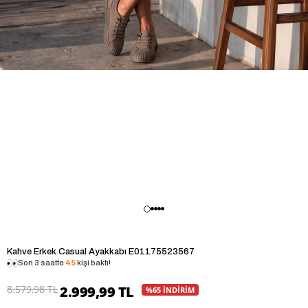
Kahve Erkek Casual Ayakkabı E01175523567
Son 3 saatte
45
kişi baktı!
8.579,98 TL
2.999,99 TL
%65 İNDİRİM