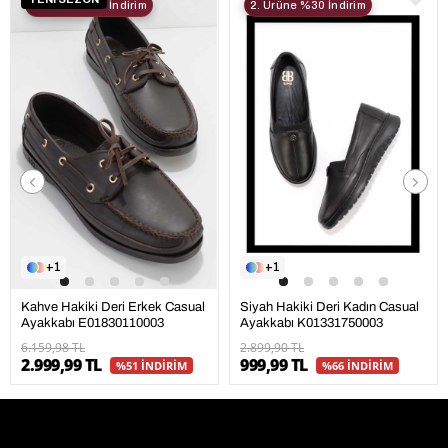
2. Ürüne %30 İndirim
2. Ürüne %30 İndirim
1
1
Kahve Hakiki Deri Erkek Casual
Siyah Hakiki Deri Kadın Casual
Ayakkabı E01830110003
Ayakkabı K01331750003
6.159,98 TL
2.899,90 TL
2.999,99 TL
999,99 TL
%51 İNDİRİM
%66 İNDİRİM