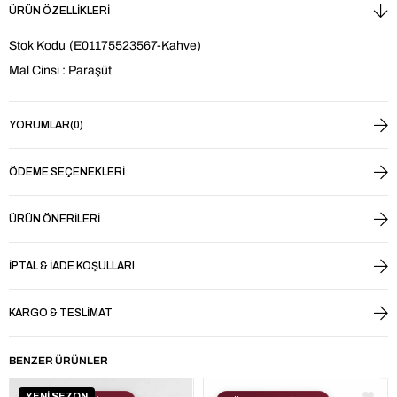
ÜRÜN ÖZELLIKLERI
Stok Kodu
(E01175523567-Kahve)
Mal Cinsi : Paraşüt
YORUMLAR
(0)
ÖDEME SEÇENEKLERI
ÜRÜN ÖNERILERI
İPTAL & İADE KOŞULLARI
KARGO & TESLIMAT
BENZER ÜRÜNLER
YENİ SEZON