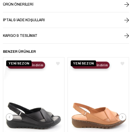
ÜRÜN ÖNERILERI
İPTAL & İADE KOŞULLARI
KARGO & TESLIMAT
BENZER ÜRÜNLER
YENİ SEZON
YENİ SEZON
2. Ürüne %30 İndirim
2. Ürüne %30 İndirim