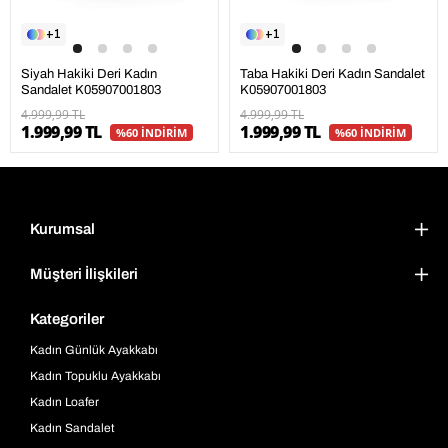
1
1
Siyah Hakiki Deri Kadın
Taba Hakiki Deri Kadın Sandalet
Sandalet K05907001803
K05907001803
4.999,99 TL
4.999,99 TL
1.999,99 TL
1.999,99 TL
%60 İNDİRİM
%60 İNDİRİM
Kurumsal
Müşteri İlişkileri
Kategoriler
Kadın Günlük Ayakkabı
Kadın Topuklu Ayakkabı
Kadın Loafer
Kadın Sandalet