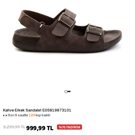
Kahve Erkek Sandalet E05819873101
Son 6 saatte
120
kişi baktı!
3.299,99 TL
999,99 TL
%70 İNDİRİM