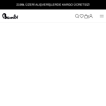
2199₺ ÜZERİ ALIŞVERİŞLERDE KARGO ÜCRETSİZ!
MOBİL UYGULAMAYA ÖZEL İLK ALIŞVERİŞİNİZE %5 İNDİRİM
0
HER SİPARİŞTE %2 PARAPUAN
2199₺ ÜZERİ ALIŞVERİŞLERDE KARGO ÜCRETSİZ!