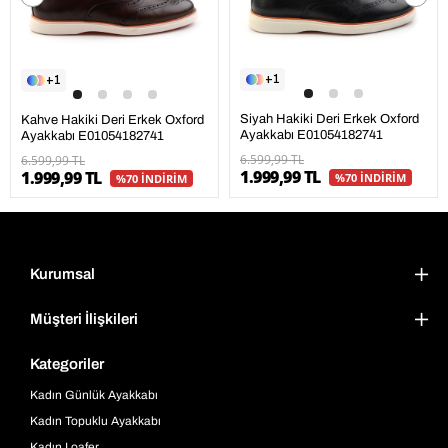
1
1
Siyah Hakiki Deri Erkek Oxford
Kahve Hakiki Deri Erkek Oxford
Ayakkabı E01054182741
Ayakkabı E01054182741
6.599,99 TL
6.599,99 TL
1.999,99 TL
1.999,99 TL
%70 İNDİRİM
%70 İNDİRİM
Kurumsal
Müşteri İlişkileri
Kategoriler
Kadın Günlük Ayakkabı
Kadın Topuklu Ayakkabı
Kadın Loafer