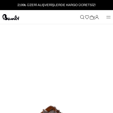
2199₺ ÜZERİ ALIŞVERİŞLERDE KARGO ÜCRETSİZ!
MOBİL UYGULAMAYA ÖZEL İLK ALIŞVERİŞİNİZE %5 İNDİRİM
0
HER SİPARİŞTE %2 PARAPUAN
2199₺ ÜZERİ ALIŞVERİŞLERDE KARGO ÜCRETSİZ!