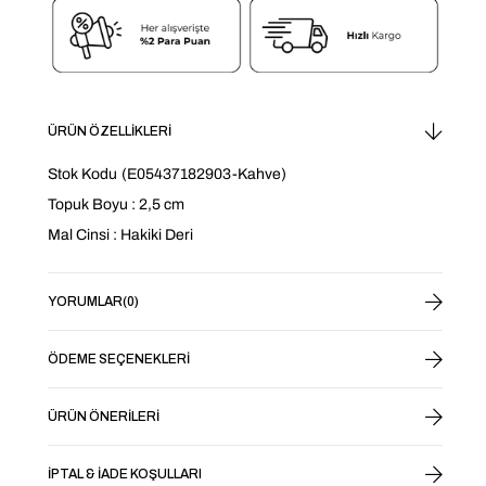
ÜRÜN ÖZELLIKLERI
Stok Kodu
(E05437182903-Kahve)
Topuk Boyu : 2,5 cm
Mal Cinsi : Hakiki Deri
YORUMLAR
(0)
ÖDEME SEÇENEKLERI
ÜRÜN ÖNERILERI
İPTAL & İADE KOŞULLARI