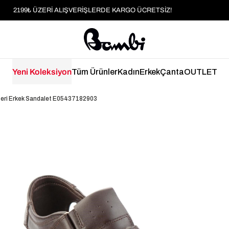
MOBİL UYGULAMAYA ÖZEL İLK ALIŞVERİŞİNİZE %5 İNDİRİM
HER SİPARİŞTE %2 PARAPUAN
2199₺ ÜZERİ ALIŞVERİŞLERDE KARGO ÜCRETSİZ!
Yeni Koleksiyon
Tüm Ürünler
Kadın
Erkek
Çanta
OUTLET
Deri Erkek Sandalet E05437182903