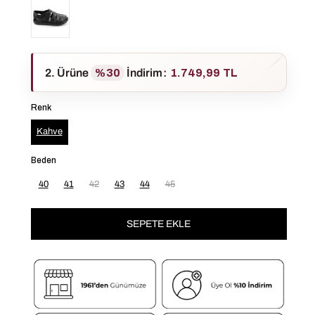
2. Ürüne
%30
İndirim
:
1.749,99 TL
Renk
Kahve
Beden
40
41
42
43
44
45