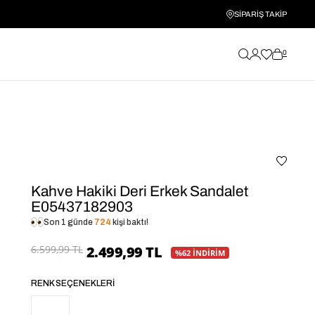
SİPARİŞ TAKİP
0
Kahve Hakiki Deri Erkek Sandalet
E05437182903
Son 1 günde
724
kişi baktı!
6.599,99 TL
2.499,99 TL
%62 İNDİRİM
RENK SEÇENEKLERI