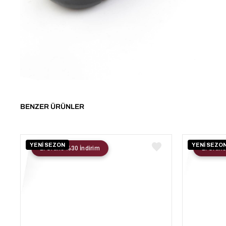
BENZER ÜRÜNLER
YENİ SEZON
YENİ SEZO
2. Ürüne %30 İndirim
2. Ürüne