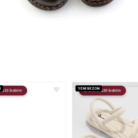
N
YENİ SEZON
 %30 İndirim
2. Ürüne %30 İndirim