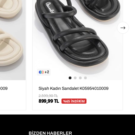
2
0009
Siyah Kadın Sandalet K05954010009
2.599,90 TL
899,99 TL
%65 İNDİRİM
BİZDEN HABERLER