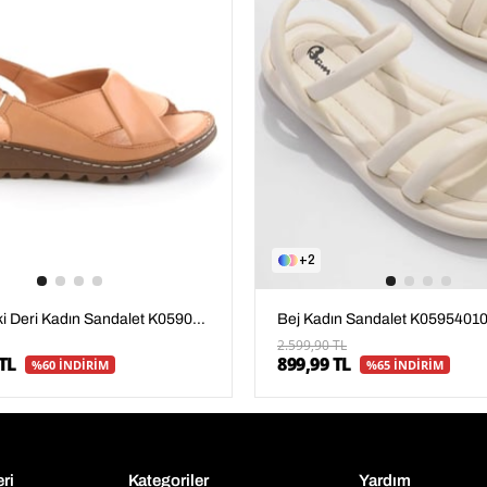
2
Taba Hakiki Deri Kadın Sandalet K05907001803
Bej Kadın Sandalet K0595401
2.599,90 TL
TL
899,99 TL
%60 İNDİRİM
%65 İNDİRİM
eri
Kategoriler
Yardım