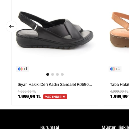
1
1
Siyah Hakiki Deri Kadın Sandalet K05907001803
4.999,99 TL
4.999,99 TL
1.999,99 TL
1.999,99 
%60 İNDİRİM
Kurumsal
Müşteri İlişkil