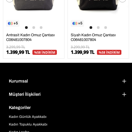
5
5
Antrasit Kadın Omuz Çantası
Siyah Kadın Omuz Çantası
C06481007804
C06481007804
3.299,99 TL
3.299,99 TL
1.399,99 TL
1.399,99 TL
%58 İNDİRİM
%58 İNDİRİM
Kurumsal
Müşteri İlişkileri
Kategoriler
Kadın Günlük Ayakkabı
Kadın Topuklu Ayakkabı
Kadın Loafer