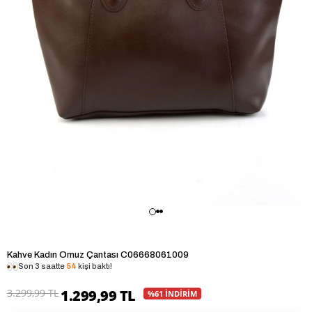
Kahve Kadın Omuz Çantası C06668061009
Son 3 saatte
54
kişi baktı!
3.299,99 TL
1.299,99 TL
%61 İNDİRİM