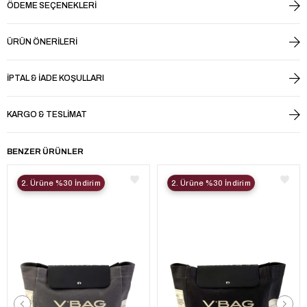
ÖDEME SEÇENEKLERI
ÜRÜN ÖNERILERI
İPTAL & İADE KOŞULLARI
KARGO & TESLIMAT
BENZER ÜRÜNLER
2. Ürüne %30 İndirim
2. Ürüne %30 İndirim