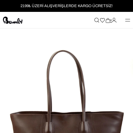
2199₺ ÜZERİ ALIŞVERİŞLERDE KARGO ÜCRETSİZ!
MOBİL UYGULAMAYA ÖZEL İLK ALIŞVERİŞİNİZE %5 İNDİRİM
0
HER SİPARİŞTE %2 PARAPUAN
2199₺ ÜZERİ ALIŞVERİŞLERDE KARGO ÜCRETSİZ!