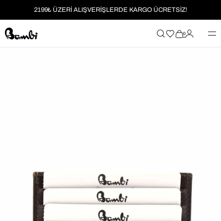
2199₺ ÜZERİ ALIŞVERİŞLERDE KARGO ÜCRETSİZ!
MOBİL UYGULAMAYA ÖZEL İLK ALIŞVERİŞİNİZE %5 İNDİRİM
0
HER SİPARİŞTE %2 PARAPUAN
2199₺ ÜZERİ ALIŞVERİŞLERDE KARGO ÜCRETSİZ!