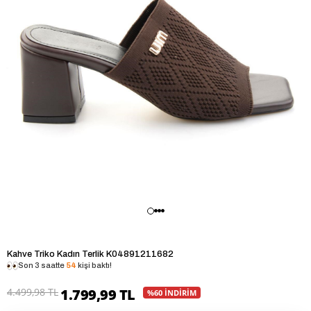
Kahve Triko Kadın Terlik K04891211682
Son 3 saatte
54
kişi baktı!
4.499,98 TL
1.799,99 TL
%60 İNDİRİM