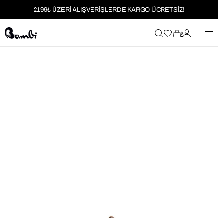
2199₺ ÜZERİ ALIŞVERİŞLERDE KARGO ÜCRETSİZ!
MOBİL UYGULAMAYA ÖZEL İLK ALIŞVERİŞİNİZE %5 İNDİRİM
0
HER SİPARİŞTE %2 PARAPUAN
2199₺ ÜZERİ ALIŞVERİŞLERDE KARGO ÜCRETSİZ!