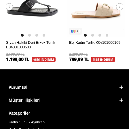
3
Siyah Hakiki Deri Erkek Terlik
Bej Kadın Terlik K04101000109
E04801000503
2.699,99 TL
2.299,90 TL
1.199,00 TL
799,99 TL
%56 İNDİRİM
%65 İNDİRİM
Kurumsal
Müşteri İlişkileri
Kategoriler
Kadın Günlük Ayakkabı