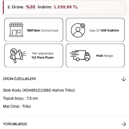
2. Ürüne
%30
İndirim
:
1.259,99 TL
ÜRÜN ÖZELLIKLERI
Stok Kodu
(K04891211682-Kahve Triko)
Topuk boyu : 7,5 cm
Mal Cinsi : Triko
YORUMLAR
(0)