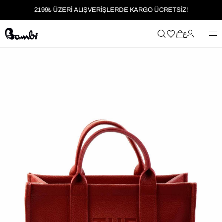
2199₺ ÜZERİ ALIŞVERİŞLERDE KARGO ÜCRETSİZ!
MOBİL UYGULAMAYA ÖZEL İLK ALIŞVERİŞİNİZE %5 İNDİRİM
0
HER SİPARİŞTE %2 PARAPUAN
2199₺ ÜZERİ ALIŞVERİŞLERDE KARGO ÜCRETSİZ!