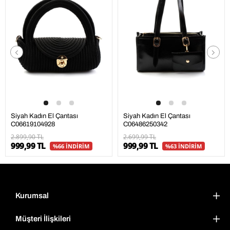
Siyah Kadın El Çantası
Siyah Kadın El Çantası
C06619104928
C06486250342
2.899,90 TL
2.699,99 TL
999,99 TL
999,99 TL
%66 İNDİRİM
%63 İNDİRİM
Kurumsal
Müşteri İlişkileri