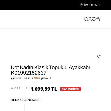
SİPARİŞ TAKİP
0
Kot Kadın Klasik Topuklu Ayakkabı
K01992152637
Son 6 saatte
36
kişi baktı!
4.299,99 TL
1.699,99 TL
%60 İNDİRİM
RENK SEÇENEKLERI