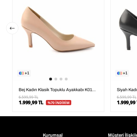
1
1
Bej Kadın Klasik Topuklu Ayakkabı K01231304309
6.599,99 TL
6.599,99 TL
1.999,99 TL
1.999,99 
%70 İNDİRİM
Kurumsal
Müşteri İlişkil