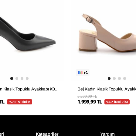
1
Siyah Kadın Klasik Topuklu Ayakkabı K01231304309
5.299,99 TL
TL
1.999,99 TL
%70 İNDİRİM
%62 İNDİRİM
eri
Kategoriler
Yardım