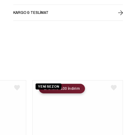
KARGO & TESLIMAT
YENİ SEZON
2. Ürüne %30 İndirim