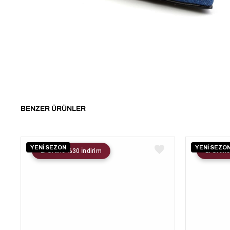
BENZER ÜRÜNLER
YENİ SEZON
YENİ SEZO
2. Ürüne %30 İndirim
2. Ürüne