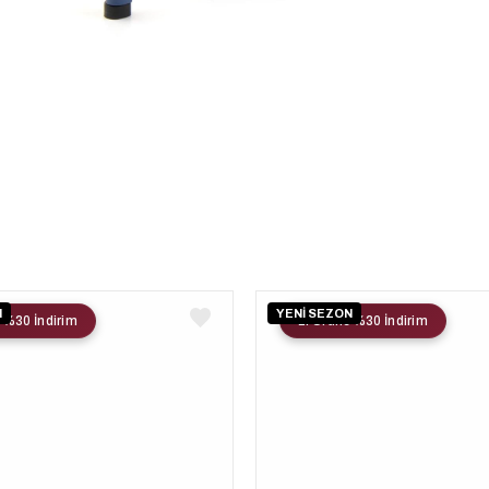
N
YENİ SEZON
 %30 İndirim
2. Ürüne %30 İndirim