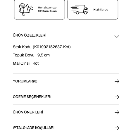
ÜRÜN ÖZELLIKLERI
Stok Kodu
(K01992152637-Kot)
Topuk Boyu : 9,5 cm
Mal Cinsi : Kot
YORUMLAR
(0)
ÖDEME SEÇENEKLERI
ÜRÜN ÖNERILERI
İPTAL & İADE KOŞULLARI