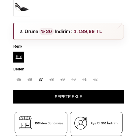
2. Ürüne
%30
İndirim
:
1.189,99 TL
Renk
Kot
Beden
35
36
37
38
39
40
41
42