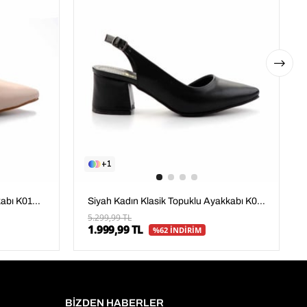
1
Bej Kadın Klasik Topuklu Ayakkabı K01471060209
Siyah Kadın Klasik Topuklu Ayakkabı K01471060209
5.299,99 TL
1.999,99 TL
%62 İNDİRİM
BİZDEN HABERLER