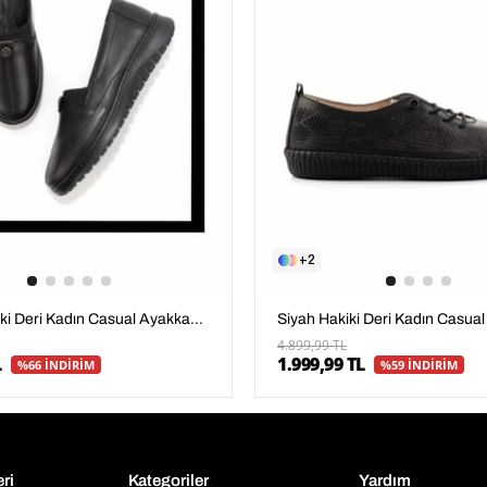
2
Siyah Hakiki Deri Kadın Casual Ayakkabı K01331750003
4.899,99 TL
1.999,99 TL
L
%59 İNDİRİM
%66 İNDİRİM
eri
Kategoriler
Yardım