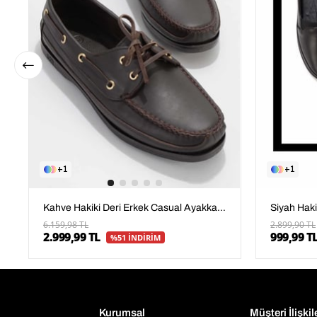
1
1
Kahve Hakiki Deri Erkek Casual Ayakkabı E01830110003
6.159,98 TL
2.899,90 TL
2.999,99 TL
999,99 T
%51 İNDİRİM
Kurumsal
Müşteri İlişkil