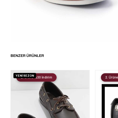
BENZER ÜRÜNLER
YENİ SEZON
2. Ürüne %30 İndirim
2. Ürüne