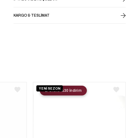
KARGO & TESLIMAT
YENİ SEZON
2. Ürüne %30 İndirim