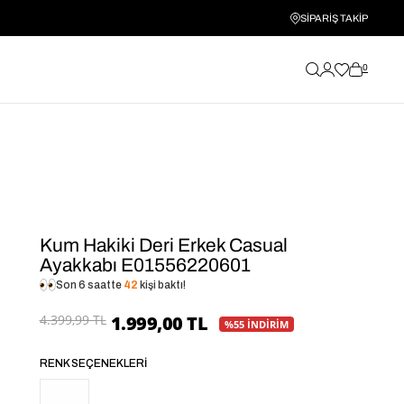
SİPARİŞ TAKİP
0
Kum Hakiki Deri Erkek Casual
Ayakkabı E01556220601
Son 6 saatte
42
kişi baktı!
4.399,99 TL
1.999,00 TL
%55 İNDİRİM
RENK SEÇENEKLERI