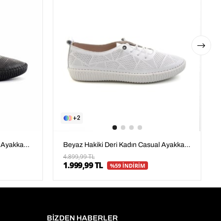
2
Siyah Hakiki Deri Kadın Casual Ayakkabı K01462025003
Beyaz Hakiki Deri Kadın Casual Ayakkabı K01462025003
4.899,99 TL
1.999,99 TL
%59 İNDİRİM
BİZDEN HABERLER