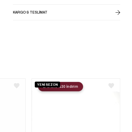
KARGO & TESLIMAT
YENİ SEZON
2. Ürüne %30 İndirim