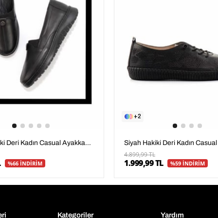
2
Siyah Hakiki Deri Kadın Casual Ayakkabı K01331750003
4.899,99 TL
1.999,99 TL
L
%59 İNDİRİM
%66 İNDİRİM
eri
Kategoriler
Yardım