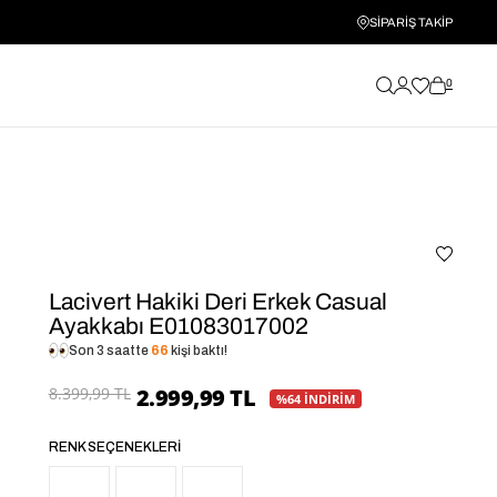
SİPARİŞ TAKİP
0
Lacivert Hakiki Deri Erkek Casual
Ayakkabı E01083017002
Son 3 saatte
66
kişi baktı!
8.399,99 TL
2.999,99 TL
%64 İNDİRİM
RENK SEÇENEKLERI