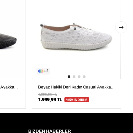
2
Siyah Hakiki Deri Kadın Casual Ayakkabı K01462025003
Beyaz Hakiki Deri Kadın Casual Ayakkabı K01462025003
4.899,99 TL
1.999,99 TL
%59 İNDİRİM
BİZDEN HABERLER