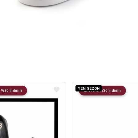
YENİ SEZON
 %30 İndirim
2. Ürüne %30 İndirim