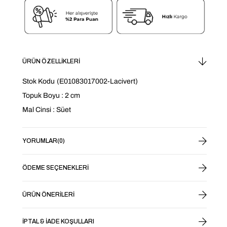
ÜRÜN ÖZELLIKLERI
Stok Kodu
(E01083017002-Lacivert)
Topuk Boyu : 2 cm
Mal Cinsi : Süet
YORUMLAR
(0)
ÖDEME SEÇENEKLERI
ÜRÜN ÖNERILERI
İPTAL & İADE KOŞULLARI