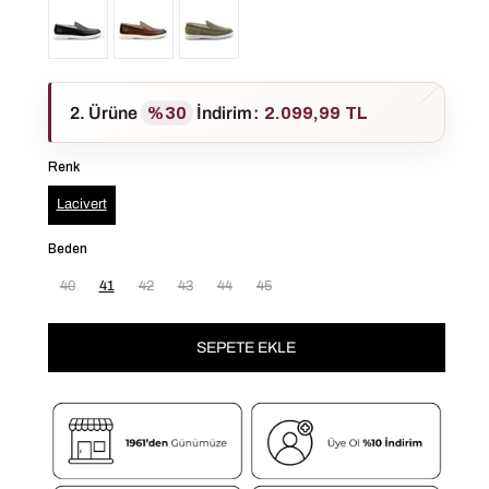
2. Ürüne
%30
İndirim
:
2.099,99 TL
Renk
Lacivert
Beden
40
41
42
43
44
45