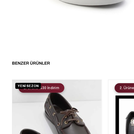
BENZER ÜRÜNLER
YENİ SEZON
2. Ürüne %30 İndirim
2. Ürüne