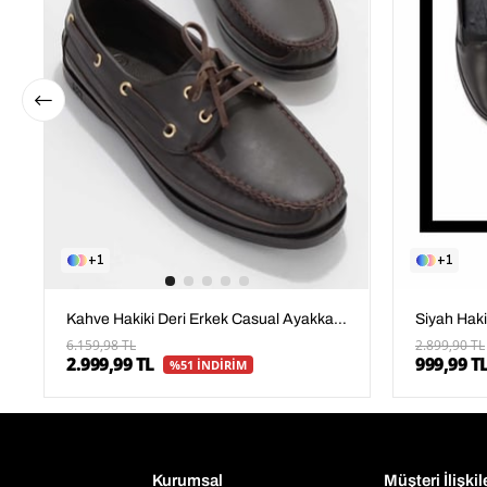
1
1
Kahve Hakiki Deri Erkek Casual Ayakkabı E01830110003
6.159,98 TL
2.899,90 TL
2.999,99 TL
999,99 T
%51 İNDİRİM
Kurumsal
Müşteri İlişkil