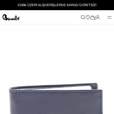
2199₺ ÜZERİ ALIŞVERİŞLERDE KARGO ÜCRETSİZ!
MOBİL UYGULAMAYA ÖZEL İLK ALIŞVERİŞİNİZE %5 İNDİRİM
0
HER SİPARİŞTE %2 PARAPUAN
2199₺ ÜZERİ ALIŞVERİŞLERDE KARGO ÜCRETSİZ!