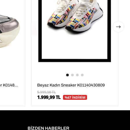
Siyah Hakiki Deri Kadın Sneaker K01480005303
Beyaz Kadın Sneaker K01140430809
5.999,98 TL
1.999,99 TL
%67 İNDİRİM
BİZDEN HABERLER