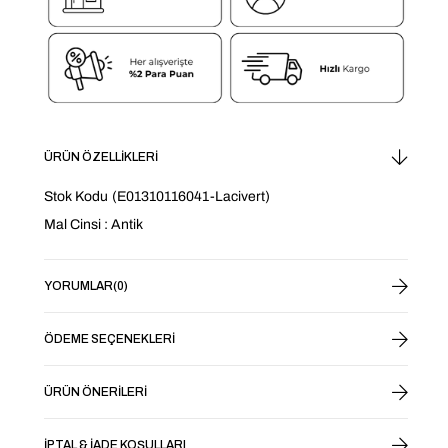
ÜRÜN ÖZELLIKLERI
Stok Kodu
(E01310116041-Lacivert)
Mal Cinsi : Antik
YORUMLAR
(0)
ÖDEME SEÇENEKLERI
ÜRÜN ÖNERILERI
İPTAL & İADE KOŞULLARI