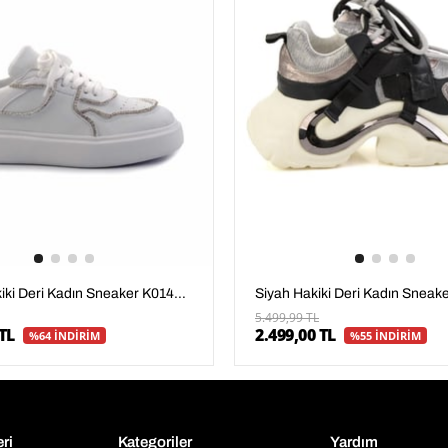
Beyaz Hakiki Deri Kadın Sneaker K01480136703
5.499,99 TL
TL
2.499,00 TL
%64 İNDİRİM
%55 İNDİRİM
eri
Kategoriler
Yardım