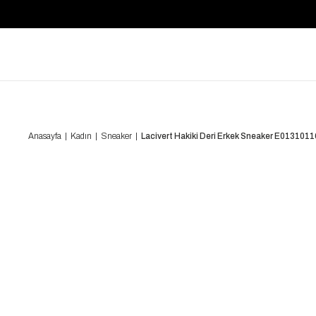
Anasayfa
Kadın
Sneaker
Lacivert Hakiki Deri Erkek Sneaker E013101