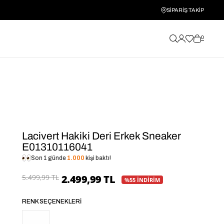
SİPARİŞ TAKİP
0
Lacivert Hakiki Deri Erkek Sneaker
E01310116041
Son 1 günde
1.000
kişi baktı!
5.499,99 TL
2.499,99 TL
%55 İNDİRİM
RENK SEÇENEKLERI