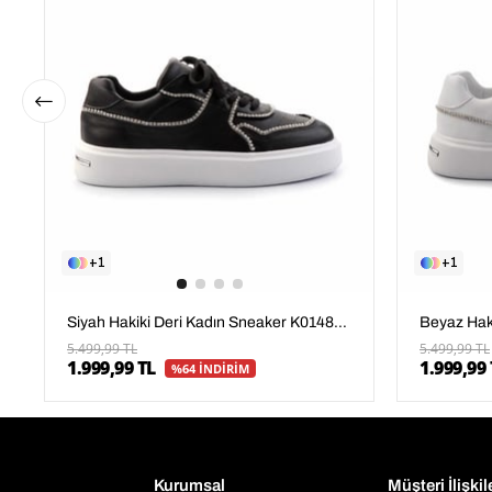
1
1
Siyah Hakiki Deri Kadın Sneaker K01480136703
5.499,99 TL
5.499,99 TL
1.999,99 TL
1.999,99 
%64 İNDİRİM
Kurumsal
Müşteri İlişkil