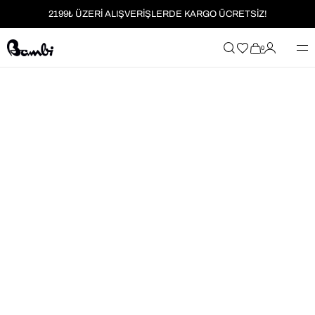
2199₺ ÜZERİ ALIŞVERİŞLERDE KARGO ÜCRETSİZ!
MOBİL UYGULAMAYA ÖZEL İLK ALIŞVERİŞİNİZE %5 İNDİRİM
0
HER SİPARİŞTE %2 PARAPUAN
2199₺ ÜZERİ ALIŞVERİŞLERDE KARGO ÜCRETSİZ!