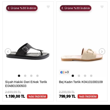
2. Ürüne %30 İndirim
2. Ürüne %30 İndirim
3
Siyah Hakiki Deri Erkek Terlik
Bej Kadın Terlik K04101000109
E04801000503
2.699,99 TL
2.299,90 TL
1.199,00 TL
799,99 TL
%56 İNDİRİM
%65 İNDİRİM