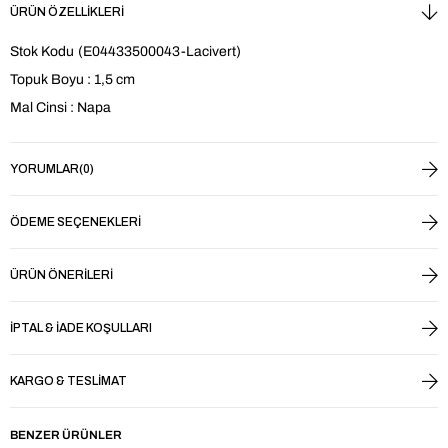
ÜRÜN ÖZELLIKLERI
Stok Kodu
(E04433500043-Lacivert)
Topuk Boyu : 1,5 cm
Mal Cinsi : Napa
YORUMLAR
(0)
ÖDEME SEÇENEKLERI
ÜRÜN ÖNERILERI
İPTAL & İADE KOŞULLARI
KARGO & TESLIMAT
BENZER ÜRÜNLER