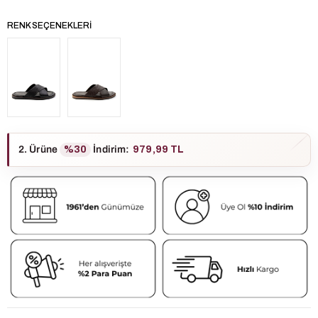
RENK SEÇENEKLERI
2. Ürüne
%30
İndirim
:
979,99 TL