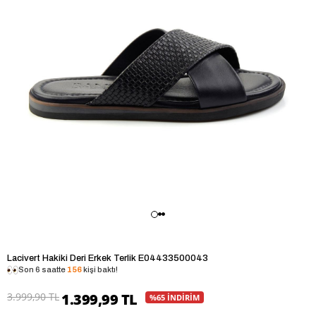
Lacivert Hakiki Deri Erkek Terlik E04433500043
Son 6 saatte
156
kişi baktı!
3.999,90 TL
1.399,99 TL
%65 İNDİRİM