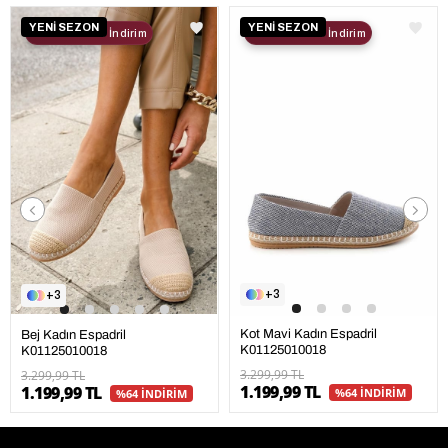
YENİ SEZON
YENİ SEZON
2. Ürüne %30 İndirim
2. Ürüne %30 İndirim
3
3
Kot Mavi Kadın Espadril
Bej Kadın Espadril
K01125010018
K01125010018
3.299,99 TL
3.299,99 TL
1.199,99 TL
1.199,99 TL
%64 İNDİRİM
%64 İNDİRİM