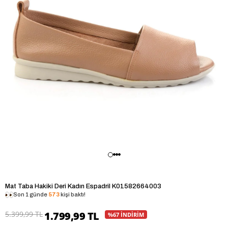
Mat Taba Hakiki Deri Kadın Espadril K01582664003
Son 1 günde
573
kişi baktı!
5.399,99 TL
1.799,99 TL
%67 İNDİRİM