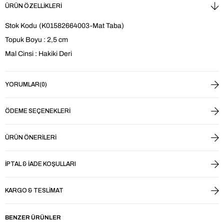
ÜRÜN ÖZELLIKLERI
Stok Kodu
(K01582664003-Mat Taba)
Topuk Boyu : 2,5 cm
Mal Cinsi : Hakiki Deri
YORUMLAR
(0)
ÖDEME SEÇENEKLERI
ÜRÜN ÖNERILERI
İPTAL & İADE KOŞULLARI
KARGO & TESLIMAT
BENZER ÜRÜNLER