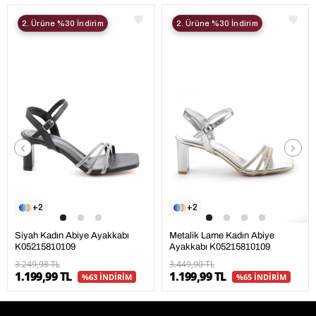
2. Ürüne %30 İndirim
2. Ürüne %30 İndirim
2
2
Siyah Kadın Abiye Ayakkabı
Metalik Lame Kadın Abiye
K05215810109
Ayakkabı K05215810109
3.249,98 TL
3.449,90 TL
1.199,99 TL
1.199,99 TL
%63 İNDİRİM
%65 İNDİRİM