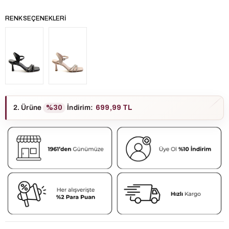
RENK SEÇENEKLERI
2. Ürüne
%30
İndirim
:
699,99 TL