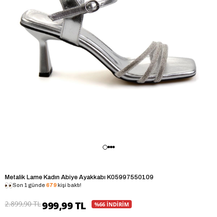
Metalik Lame Kadın Abiye Ayakkabı K05997550109
Son 1 günde
679
kişi baktı!
2.899,90 TL
999,99 TL
%66 İNDİRİM