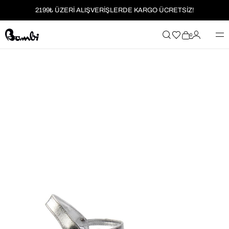
2199₺ ÜZERİ ALIŞVERİŞLERDE KARGO ÜCRETSİZ!
MOBİL UYGULAMAYA ÖZEL İLK ALIŞVERİŞİNİZE %5 İNDİRİM
0
HER SİPARİŞTE %2 PARAPUAN
2199₺ ÜZERİ ALIŞVERİŞLERDE KARGO ÜCRETSİZ!