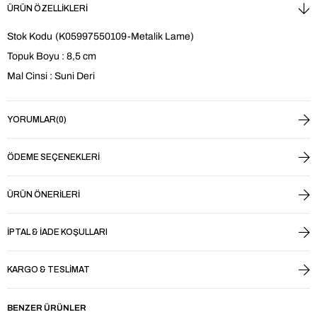
ÜRÜN ÖZELLIKLERI
Stok Kodu
(K05997550109-Metalik Lame)
Topuk Boyu : 8,5 cm
Mal Cinsi : Suni Deri
YORUMLAR
(0)
ÖDEME SEÇENEKLERI
ÜRÜN ÖNERILERI
İPTAL & İADE KOŞULLARI
KARGO & TESLIMAT
BENZER ÜRÜNLER