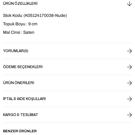
ÜRÜN ÖZELLIKLERI
Stok Kodu
(K05124170038-Nude)
Topuk Boyu : 9 cm
Mal Cinsi : Saten
YORUMLAR
(0)
ÖDEME SEÇENEKLERI
ÜRÜN ÖNERILERI
İPTAL & İADE KOŞULLARI
KARGO & TESLIMAT
BENZER ÜRÜNLER