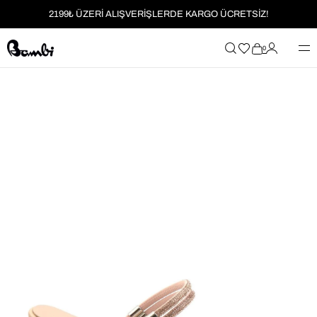
2199₺ ÜZERİ ALIŞVERİŞLERDE KARGO ÜCRETSİZ!
MOBİL UYGULAMAYA ÖZEL İLK ALIŞVERİŞİNİZE %5 İNDİRİM
0
HER SİPARİŞTE %2 PARAPUAN
2199₺ ÜZERİ ALIŞVERİŞLERDE KARGO ÜCRETSİZ!