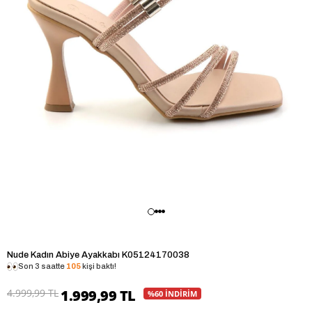
Nude Kadın Abiye Ayakkabı K05124170038
Son 3 saatte
105
kişi baktı!
4.999,99 TL
1.999,99 TL
%60 İNDİRİM