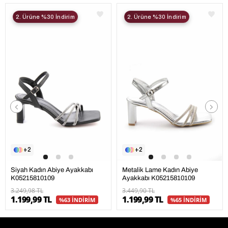
2. Ürüne %30 İndirim
2. Ürüne %30 İndirim
2
2
Siyah Kadın Abiye Ayakkabı
Metalik Lame Kadın Abiye
K05215810109
Ayakkabı K05215810109
3.249,98 TL
3.449,90 TL
1.199,99 TL
1.199,99 TL
%63 İNDİRİM
%65 İNDİRİM