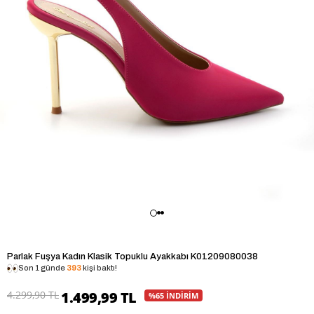
Parlak Fuşya Kadın Klasik Topuklu Ayakkabı K01209080038
Son 1 günde
393
kişi baktı!
4.299,90 TL
1.499,99 TL
%65 İNDİRİM