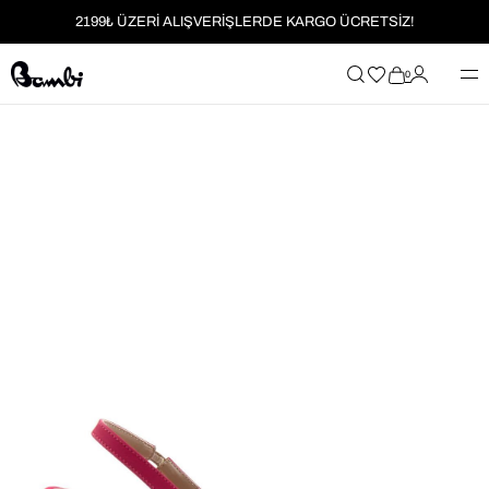
2199₺ ÜZERİ ALIŞVERİŞLERDE KARGO ÜCRETSİZ!
MOBİL UYGULAMAYA ÖZEL İLK ALIŞVERİŞİNİZE %5 İNDİRİM
0
HER SİPARİŞTE %2 PARAPUAN
2199₺ ÜZERİ ALIŞVERİŞLERDE KARGO ÜCRETSİZ!