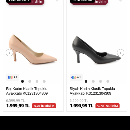
2. Ürüne %30 İndirim
2. Ürüne %30 İndirim
1
1
Bej Kadın Klasik Topuklu
Siyah Kadın Klasik Topuklu
Ayakkabı K01231304309
Ayakkabı K01231304309
6.599,99 TL
6.599,99 TL
1.999,99 TL
1.999,99 TL
%70 İNDİRİM
%70 İNDİRİM