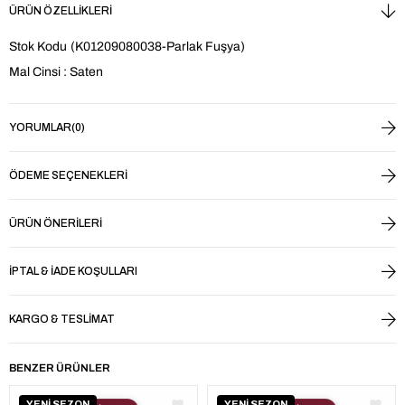
ÜRÜN ÖZELLIKLERI
Stok Kodu
(K01209080038-Parlak Fuşya)
Mal Cinsi : Saten
YORUMLAR
(0)
ÖDEME SEÇENEKLERI
ÜRÜN ÖNERILERI
İPTAL & İADE KOŞULLARI
KARGO & TESLIMAT
BENZER ÜRÜNLER
YENİ SEZON
YENİ SEZON