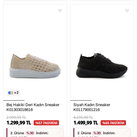
2
Bej Hakiki Deri Kadın Sneaker
Siyah Kadın Sneaker
K01303018616
K01179001216
2.999,99 TL
4.299,90 TL
1.299,99 TL
1.499,99 TL
%57 İNDİRİM
%65 İNDİRİM
2. Ürüne
%30
İndirim
:
2. Ürüne
%30
İndirim
: