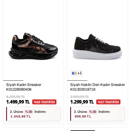
1
Siyah Kadın Sneaker
Siyah Hakiki Deri Kadın Sneaker
K01228090408
K01303018716
4.299,90 TL
2.999,99 TL
1.499,99 TL
1.299,99 TL
%65 İNDİRİM
%57 İNDİRİM
2. Ürüne
%30
İndirim
:
2. Ürüne
%30
İndirim
:
1.049,99 TL
909,99 TL