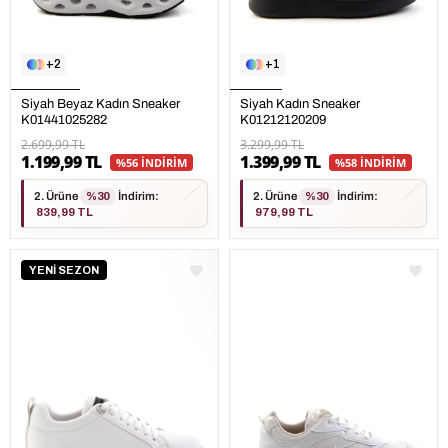
2
1
Siyah Beyaz Kadın Sneaker
Siyah Kadın Sneaker
K01441025282
K01212120209
2.699,99 TL
3.299,99 TL
1.199,99 TL
1.399,99 TL
%56 İNDİRİM
%58 İNDİRİM
2. Ürüne
%30
İndirim
:
2. Ürüne
%30
İndirim
:
839,99 TL
979,99 TL
YENİ SEZON