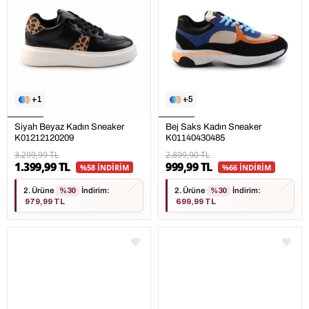
1
5
Siyah Beyaz Kadın Sneaker
Bej Saks Kadın Sneaker
K01212120209
K01140430485
3.299,99 TL
2.899,90 TL
1.399,99 TL
999,99 TL
%58 İNDİRİM
%66 İNDİRİM
2. Ürüne
%30
İndirim
:
2. Ürüne
%30
İndirim
:
979,99 TL
699,99 TL