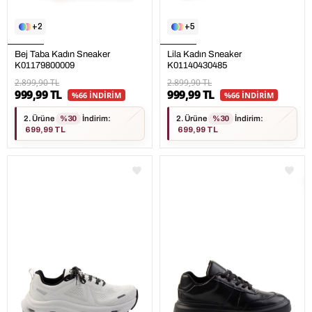
2
5
Bej Taba Kadın Sneaker
Lila Kadın Sneaker
K01179800009
K01140430485
2.899,90 TL
2.899,90 TL
999,99 TL
999,99 TL
%66 İNDİRİM
%66 İNDİRİM
2. Ürüne
%30
İndirim
:
2. Ürüne
%30
İndirim
:
699,99 TL
699,99 TL