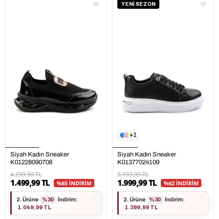
YENİ SEZON
1
Siyah Kadın Sneaker
Siyah Kadın Sneaker
K01228090708
K01377024109
4.299,90 TL
5.199,99 TL
1.499,99 TL
1.999,99 TL
%65 İNDİRİM
%62 İNDİRİM
2. Ürüne
%30
İndirim
:
2. Ürüne
%30
İndirim
:
1.049,99 TL
1.399,99 TL