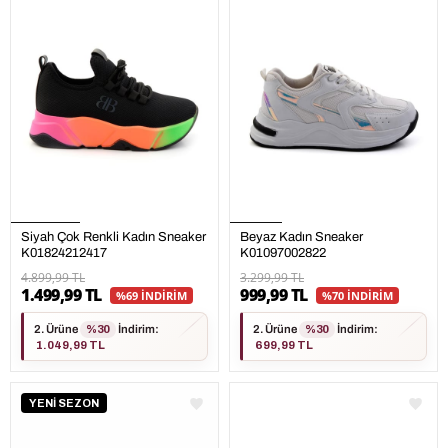
Siyah Çok Renkli Kadın Sneaker
Beyaz Kadın Sneaker
K01824212417
K01097002822
4.899,99 TL
3.299,99 TL
1.499,99 TL
999,99 TL
%69 İNDİRİM
%70 İNDİRİM
2. Ürüne
%30
İndirim
:
2. Ürüne
%30
İndirim
:
1.049,99 TL
699,99 TL
YENİ SEZON