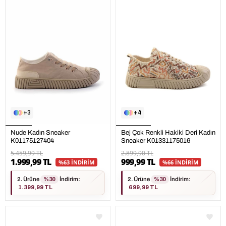
3
4
Nude Kadın Sneaker
Bej Çok Renkli Hakiki Deri Kadın
K01175127404
Sneaker K01331175016
5.459,99 TL
2.899,90 TL
1.999,99 TL
999,99 TL
%63 İNDİRİM
%66 İNDİRİM
2. Ürüne
%30
İndirim
:
2. Ürüne
%30
İndirim
:
1.399,99 TL
699,99 TL