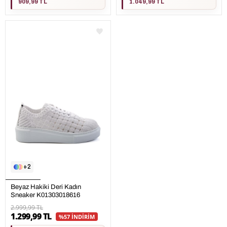
909,99 TL
1.049,99 TL
2
Beyaz Hakiki Deri Kadın
Sneaker K01303018616
2.999,99 TL
1.299,99 TL
%57 İNDİRİM