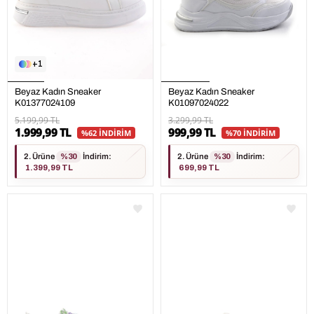
1
Beyaz Kadın Sneaker
Beyaz Kadın Sneaker
K01377024109
K01097024022
5.199,99 TL
3.299,99 TL
1.999,99 TL
999,99 TL
%62 İNDİRİM
%70 İNDİRİM
2. Ürüne
%30
İndirim
:
2. Ürüne
%30
İndirim
:
1.399,99 TL
699,99 TL