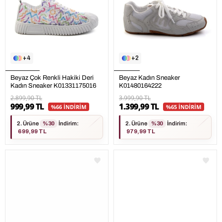
4
2
Beyaz Çok Renkli Hakiki Deri
Beyaz Kadın Sneaker
Kadın Sneaker K01331175016
K01480164222
2.899,90 TL
3.999,90 TL
999,99 TL
1.399,99 TL
%66 İNDİRİM
%65 İNDİRİM
2. Ürüne
%30
İndirim
:
2. Ürüne
%30
İndirim
:
699,99 TL
979,99 TL