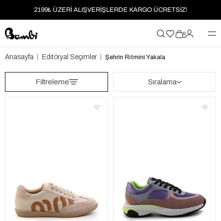
MOBİL UYGULAMAYA ÖZEL İLK ALIŞVERİŞİNİZE %5 İNDİRİM
HER SİPARİŞTE %2 PARAPUAN
0
2199₺ ÜZERİ ALIŞVERİŞLERDE KARGO ÜCRETSİZ!
Anasayfa
Editöryal Seçimler
Şehrin Ritmini Yakala
Filtreleme
Sıralama