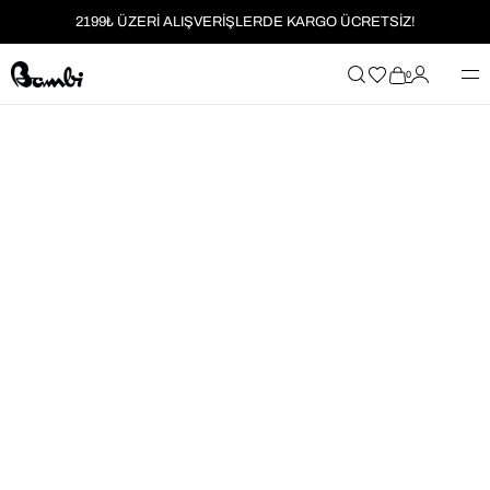
2199₺ ÜZERİ ALIŞVERİŞLERDE KARGO ÜCRETSİZ!
MOBİL UYGULAMAYA ÖZEL İLK ALIŞVERİŞİNİZE %5 İNDİRİM
0
HER SİPARİŞTE %2 PARAPUAN
2199₺ ÜZERİ ALIŞVERİŞLERDE KARGO ÜCRETSİZ!