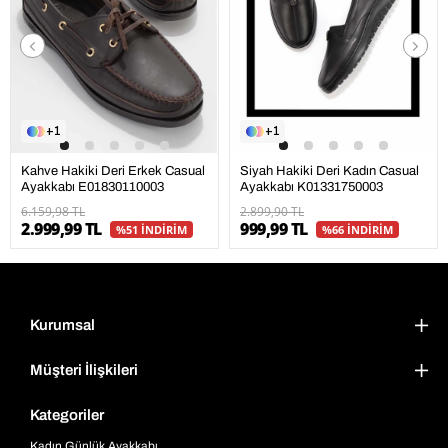
1
1
Kahve Hakiki Deri Erkek Casual
Siyah Hakiki Deri Kadın Casual
Ayakkabı E01830110003
Ayakkabı K01331750003
6.159,98 TL
2.899,90 TL
2.999,99 TL
999,99 TL
%51 İNDİRİM
%66 İNDİRİM
Kurumsal
Müşteri İlişkileri
Kategoriler
Kadın Günlük Ayakkabı