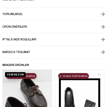
YORUMLAR
(0)
ÜRÜN ÖNERILERI
İPTAL & İADE KOŞULLARI
KARGO & TESLIMAT
BENZER ÜRÜNLER
YENİ SEZON
2. Ürüne %30 İndirim
2. Ürüne %30 İndirim