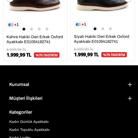
1
1
Siyah Hakiki Deri Erkek Oxford
Kahve Hakiki Deri Erkek Oxford
Ayakkabı E01054182741
Ayakkabı E01054182741
6.599,99 TL
6.599,99 TL
1.999,99 TL
1.999,99 TL
%70 İNDİRİM
%70 İNDİRİM
Kurumsal
Müşteri İlişkileri
Kategoriler
Kadın Günlük Ayakkabı
Kadın Topuklu Ayakkabı
Kadın Loafer