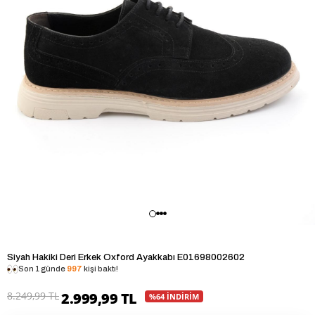
Siyah Hakiki Deri Erkek Oxford Ayakkabı E01698002602
Son 1 günde
997
kişi baktı!
8.249,99 TL
2.999,99 TL
%64 İNDİRİM