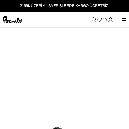
2199₺ ÜZERİ ALIŞVERİŞLERDE KARGO ÜCRETSİZ!
MOBİL UYGULAMAYA ÖZEL İLK ALIŞVERİŞİNİZE %5 İNDİRİM
0
HER SİPARİŞTE %2 PARAPUAN
2199₺ ÜZERİ ALIŞVERİŞLERDE KARGO ÜCRETSİZ!