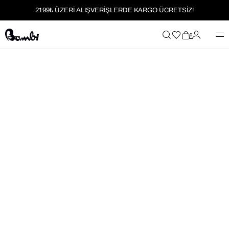
2199₺ ÜZERİ ALIŞVERİŞLERDE KARGO ÜCRETSİZ!
MOBİL UYGULAMAYA ÖZEL İLK ALIŞVERİŞİNİZE %5 İNDİRİM
0
HER SİPARİŞTE %2 PARAPUAN
2199₺ ÜZERİ ALIŞVERİŞLERDE KARGO ÜCRETSİZ!