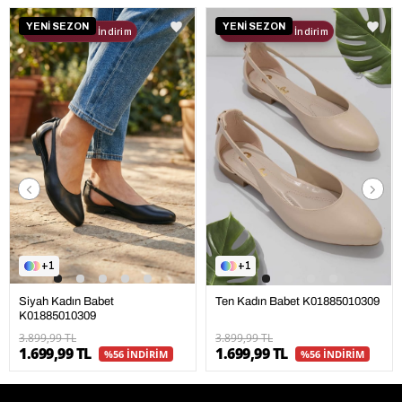
YENİ SEZON
YENİ SEZON
2. Ürüne %30 İndirim
2. Ürüne %30 İndirim
1
1
Ten Kadın Babet K01885010309
Siyah Kadın Babet
K01885010309
3.899,99 TL
3.899,99 TL
1.699,99 TL
1.699,99 TL
%56 İNDİRİM
%56 İNDİRİM