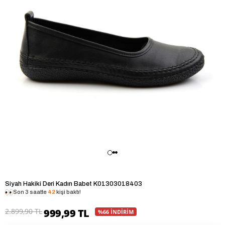
Siyah Hakiki Deri Kadın Babet K01303018403
Son 3 saatte
42
kişi baktı!
2.899,90 TL
999,99 TL
%66 İNDİRİM