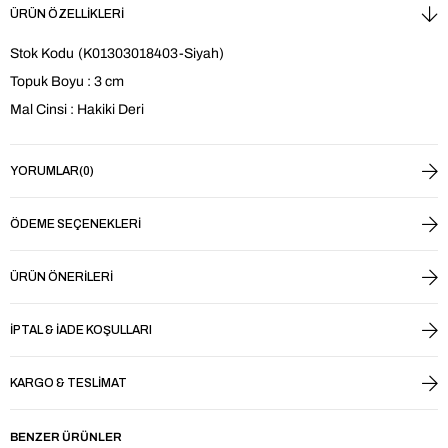
ÜRÜN ÖZELLIKLERI
Stok Kodu
(K01303018403-Siyah)
Topuk Boyu : 3 cm
Mal Cinsi : Hakiki Deri
YORUMLAR
(0)
ÖDEME SEÇENEKLERI
ÜRÜN ÖNERILERI
İPTAL & İADE KOŞULLARI
KARGO & TESLIMAT
BENZER ÜRÜNLER