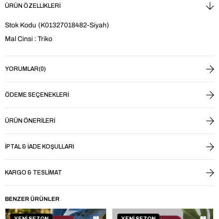
ÜRÜN ÖZELLIKLERI
Stok Kodu
(K01327018482-Siyah)
Mal Cinsi : Triko
YORUMLAR
(0)
ÖDEME SEÇENEKLERI
ÜRÜN ÖNERILERI
İPTAL & İADE KOŞULLARI
KARGO & TESLIMAT
BENZER ÜRÜNLER
YENİ SEZON
YENİ SEZON