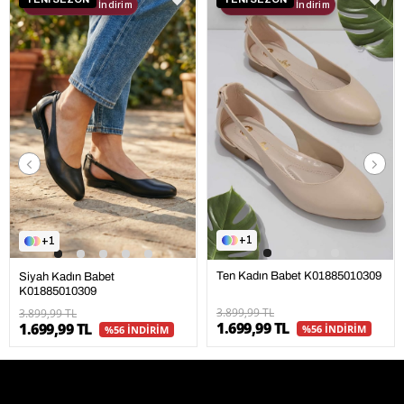
2. Ürüne %30 İndirim
2. Ürüne %30 İndirim
1
1
Ten Kadın Babet K01885010309
Siyah Kadın Babet
K01885010309
3.899,99 TL
3.899,99 TL
1.699,99 TL
1.699,99 TL
%56 İNDİRİM
%56 İNDİRİM