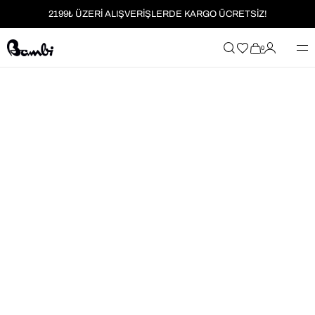
2199₺ ÜZERİ ALIŞVERİŞLERDE KARGO ÜCRETSİZ!
MOBİL UYGULAMAYA ÖZEL İLK ALIŞVERİŞİNİZE %5 İNDİRİM
0
HER SİPARİŞTE %2 PARAPUAN
2199₺ ÜZERİ ALIŞVERİŞLERDE KARGO ÜCRETSİZ!