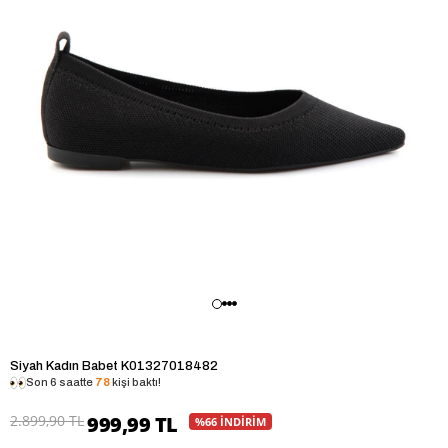
Siyah Kadın Babet K01327018482
Son 6 saatte
78
kişi baktı!
2.899,90 TL
999,99 TL
%66 İNDİRİM