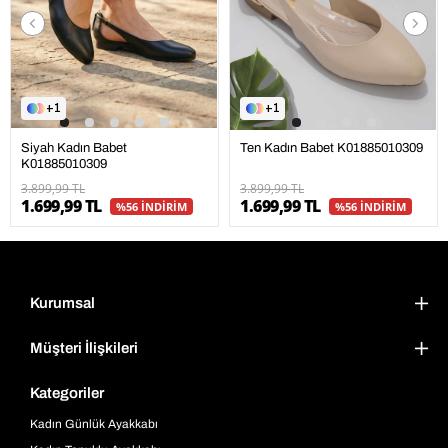
1
1
Ten Kadın Babet K01885010309
Siyah Kadın Babet
K01885010309
3.899,99 TL
3.899,99 TL
1.699,99 TL
1.699,99 TL
%56 İNDİRİM
%56 İNDİRİM
Kurumsal
Müşteri İlişkileri
Kategoriler
Kadın Günlük Ayakkabı