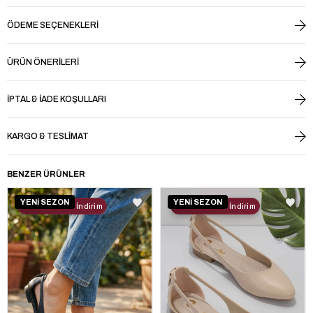
ÖDEME SEÇENEKLERI
ÜRÜN ÖNERILERI
İPTAL & İADE KOŞULLARI
KARGO & TESLIMAT
BENZER ÜRÜNLER
YENİ SEZON
YENİ SEZON
2. Ürüne %30 İndirim
2. Ürüne %30 İndirim