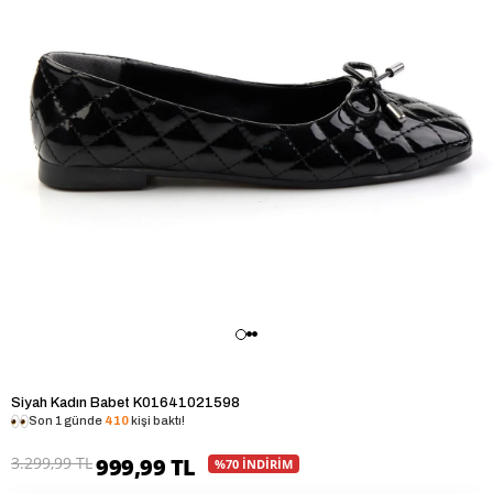
Siyah Kadın Babet K01641021598
Son 1 günde
410
kişi baktı!
3.299,99 TL
999,99 TL
%70 İNDİRİM