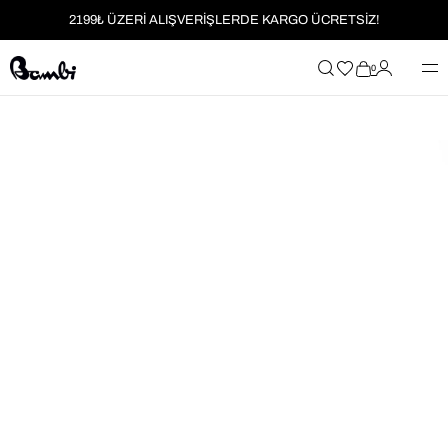
2199₺ ÜZERİ ALIŞVERİŞLERDE KARGO ÜCRETSİZ!
MOBİL UYGULAMAYA ÖZEL İLK ALIŞVERİŞİNİZE %5 İNDİRİM
0
HER SİPARİŞTE %2 PARAPUAN
2199₺ ÜZERİ ALIŞVERİŞLERDE KARGO ÜCRETSİZ!