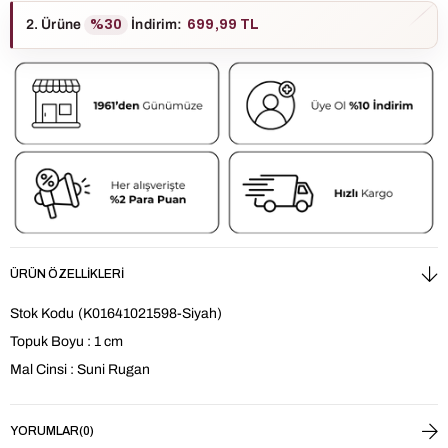
2. Ürüne
%30
İndirim
:
699,99 TL
ÜRÜN ÖZELLIKLERI
Stok Kodu
(K01641021598-Siyah)
Topuk Boyu : 1 cm
Mal Cinsi : Suni Rugan
YORUMLAR
(0)