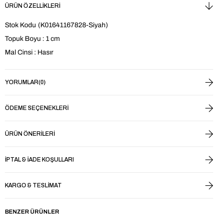
ÜRÜN ÖZELLIKLERI
Stok Kodu
(K01641167828-Siyah)
Topuk Boyu : 1 cm
Mal Cinsi : Hasır
YORUMLAR
(0)
ÖDEME SEÇENEKLERI
ÜRÜN ÖNERILERI
İPTAL & İADE KOŞULLARI
KARGO & TESLIMAT
BENZER ÜRÜNLER