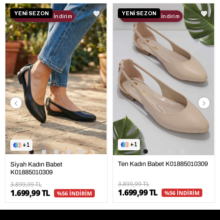
YENİ SEZON
YENİ SEZON
2. Ürüne %30 İndirim
2. Ürüne %30 İndirim
1
1
Ten Kadın Babet K01885010309
Siyah Kadın Babet
K01885010309
3.899,99 TL
3.899,99 TL
1.699,99 TL
1.699,99 TL
%56 İNDİRİM
%56 İNDİRİM