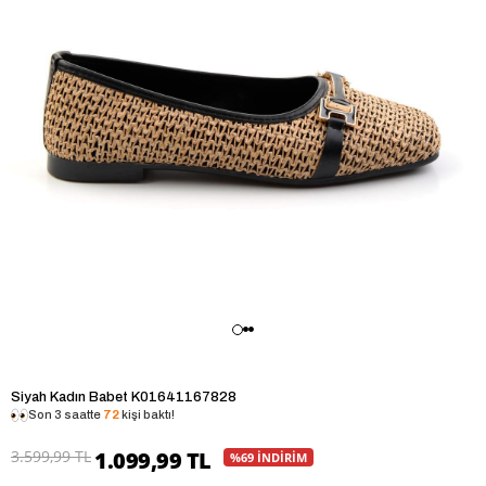
Siyah Kadın Babet K01641167828
Son 3 saatte
72
kişi baktı!
3.599,99 TL
1.099,99 TL
%69 İNDİRİM