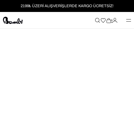
2199₺ ÜZERİ ALIŞVERİŞLERDE KARGO ÜCRETSİZ!
MOBİL UYGULAMAYA ÖZEL İLK ALIŞVERİŞİNİZE %5 İNDİRİM
0
HER SİPARİŞTE %2 PARAPUAN
2199₺ ÜZERİ ALIŞVERİŞLERDE KARGO ÜCRETSİZ!