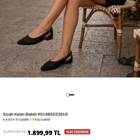
Siyah Kadın Babet K01885023516
Son 6 saatte
78
kişi baktı!
3.299,99 TL
1.899,99 TL
%42 İNDİRİM