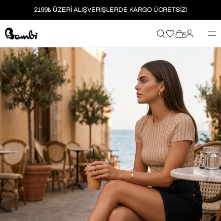
MOBİL UYGULAMAYA ÖZEL İLK ALIŞVERİŞİNİZE %5 İNDİRİM
HER SİPARİŞTE %2 PARAPUAN
0
2199₺ ÜZERİ ALIŞVERİŞLERDE KARGO ÜCRETSİZ!