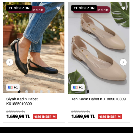
YENİ SEZON
YENİ SEZON
2. Ürüne %30 İndirim
2. Ürüne %30 İndirim
1
1
Ten Kadın Babet K01885010309
Siyah Kadın Babet
K01885010309
3.899,99 TL
3.899,99 TL
1.699,99 TL
1.699,99 TL
%56 İNDİRİM
%56 İNDİRİM