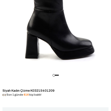
Siyah Kadın Çizme K03215401209
Son 1 günde
616
kişi baktı!