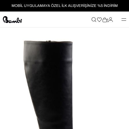
MOBİL UYGULAMAYA ÖZEL İLK ALIŞVERİŞİNİZE %5 İNDİRİM
HER SİPARİŞTE %2 PARAPUAN
0
2199₺ ÜZERİ ALIŞVERİŞLERDE KARGO ÜCRETSİZ!