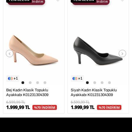
2. Ürüne %30 İndirim
2. Ürüne %30 İndirim
1
1
Bej Kadın Klasik Topuklu
Siyah Kadın Klasik Topuklu
Ayakkabı K01231304309
Ayakkabı K01231304309
6.599,99 TL
6.599,99 TL
1.999,99 TL
1.999,99 TL
%70 İNDİRİM
%70 İNDİRİM