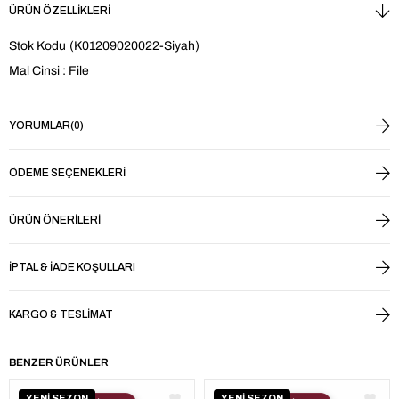
ÜRÜN ÖZELLIKLERI
Stok Kodu
(K01209020022-Siyah)
Mal Cinsi : File
YORUMLAR
(0)
ÖDEME SEÇENEKLERI
ÜRÜN ÖNERILERI
İPTAL & İADE KOŞULLARI
KARGO & TESLIMAT
BENZER ÜRÜNLER
YENİ SEZON
YENİ SEZON