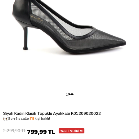
Siyah Kadın Klasik Topuklu Ayakkabı K01209020022
Son 6 saatte
78
kişi baktı!
2.299,90 TL
799,99 TL
%65 İNDİRİM