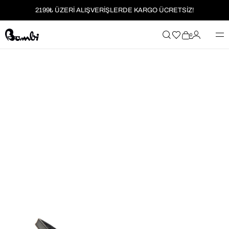
2199₺ ÜZERİ ALIŞVERİŞLERDE KARGO ÜCRETSİZ!
MOBİL UYGULAMAYA ÖZEL İLK ALIŞVERİŞİNİZE %5 İNDİRİM
0
HER SİPARİŞTE %2 PARAPUAN
2199₺ ÜZERİ ALIŞVERİŞLERDE KARGO ÜCRETSİZ!