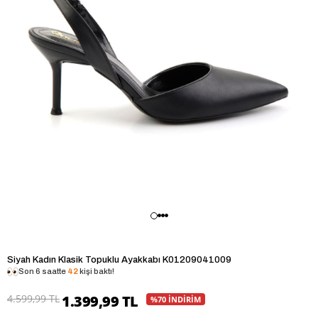
Siyah Kadın Klasik Topuklu Ayakkabı K01209041009
Son 6 saatte
42
kişi baktı!
4.599,99 TL
1.399,99 TL
%70 İNDİRİM