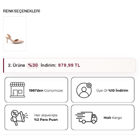
RENK SEÇENEKLERI
2. Ürüne
%30
İndirim
:
979,99 TL