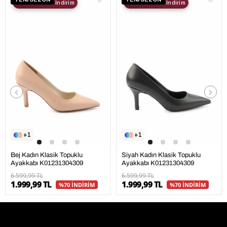
2. Ürüne %30 İndirim
2. Ürüne %30 İndirim
1
1
Bej Kadın Klasik Topuklu
Siyah Kadın Klasik Topuklu
Ayakkabı K01231304309
Ayakkabı K01231304309
6.599,99 TL
6.599,99 TL
1.999,99 TL
1.999,99 TL
%70 İNDİRİM
%70 İNDİRİM