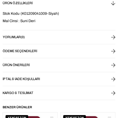
ÜRÜN ÖZELLIKLERI
Stok Kodu
(K01209041009-Siyah)
Mal Cinsi : Suni Deri
YORUMLAR
(0)
ÖDEME SEÇENEKLERI
ÜRÜN ÖNERILERI
İPTAL & İADE KOŞULLARI
KARGO & TESLIMAT
BENZER ÜRÜNLER
YENİ SEZON
YENİ SEZON