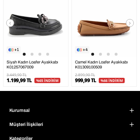
1
4
Siyah Kadın Loafer Ayakkabı
Camel Kadın Loafer Ayakkabı
K01257067009
K01309100509
3.449,90 TL
2.899,90 TL
1.199,99 TL
999,99 TL
%65 İNDİRİM
%66 İNDİRİM
Kurumsal
Müşteri İlişkileri
Kategoriler