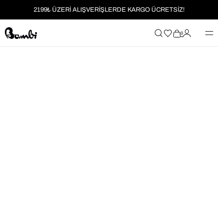
2199₺ ÜZERİ ALIŞVERİŞLERDE KARGO ÜCRETSİZ!
MOBİL UYGULAMAYA ÖZEL İLK ALIŞVERİŞİNİZE %5 İNDİRİM
0
HER SİPARİŞTE %2 PARAPUAN
2199₺ ÜZERİ ALIŞVERİŞLERDE KARGO ÜCRETSİZ!