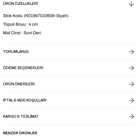
ÜRÜN ÖZELLIKLERI
Stok Kodu
(K01997010609-Siyah)
Topuk Boyu : 4 cm
Mal Cinsi : Suni Deri
YORUMLAR
(0)
ÖDEME SEÇENEKLERI
ÜRÜN ÖNERILERI
İPTAL & İADE KOŞULLARI
KARGO & TESLIMAT
BENZER ÜRÜNLER