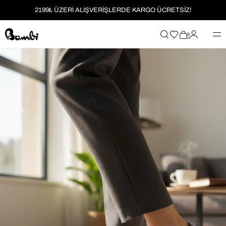
2199₺ ÜZERİ ALIŞVERİŞLERDE KARGO ÜCRETSİZ!
MOBİL UYGULAMAYA ÖZEL İLK ALIŞVERİŞİNİZE %5 İNDİRİM
0
HER SİPARİŞTE %2 PARAPUAN
2199₺ ÜZERİ ALIŞVERİŞLERDE KARGO ÜCRETSİZ!