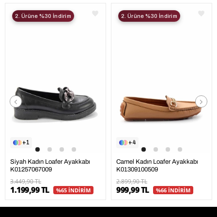
2. Ürüne %30 İndirim
2. Ürüne %30 İndirim
1
4
Siyah Kadın Loafer Ayakkabı
Camel Kadın Loafer Ayakkabı
K01257067009
K01309100509
3.449,90 TL
2.899,90 TL
1.199,99 TL
999,99 TL
%65 İNDİRİM
%66 İNDİRİM