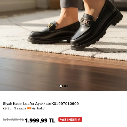
Siyah Kadın Loafer Ayakkabı K01997010609
Son 3 saatte
60
kişi baktı!
6.159,98 TL
1.999,99 TL
%68 İNDİRİM