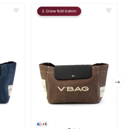
2. Ürüne %30 İndirim
5