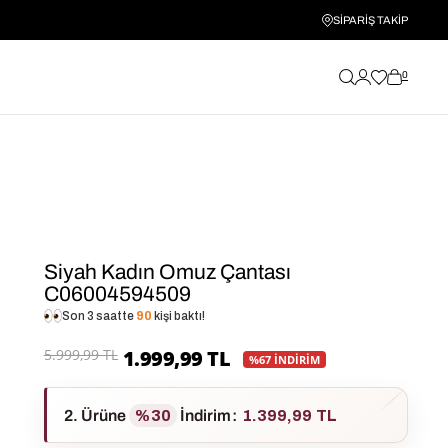
SİPARİŞ TAKİP
0
Siyah Kadın Omuz Çantası
C06004594509
Son 3 saatte
90
kişi baktı!
5.999,99 TL
1.999,99 TL
%67 İNDİRİM
2. Ürüne
%30
İndirim
:
1.399,99 TL