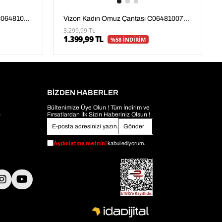
Lacivert Kadın Omuz Çantası C06481007804
Vizon Kadın Omuz Çantası C06481007804
3.299,99 TL
1.399,99 TL
%58 İNDİRİM
BİZDEN HABERLER
Bültenimize Üye Olun ! Tüm İndirim ve
Fırsatlardan İlk Sizin Haberiniz Olsun !
r
Gönder
Aydınlatma metnini
kabul ediyorum.