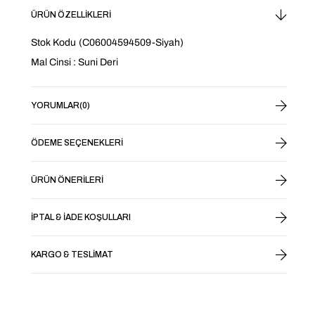
ÜRÜN ÖZELLIKLERI
Stok Kodu
(C06004594509-Siyah)
Mal Cinsi : Suni Deri
YORUMLAR
(0)
ÖDEME SEÇENEKLERI
ÜRÜN ÖNERILERI
İPTAL & İADE KOŞULLARI
KARGO & TESLIMAT