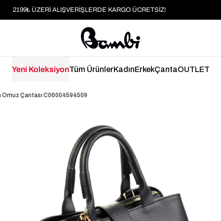
MOBİL UYGULAMAYA ÖZEL İLK ALIŞVERİŞİNİZE %5 İNDİRİM
HER SİPARİŞTE %2 PARAPUAN
2199₺ ÜZERİ ALIŞVERİŞLERDE KARGO ÜCRETSİZ!
Yeni Koleksiyon
Tüm Ürünler
Kadın
Erkek
Çanta
OUTLET
ın Omuz Çantası C06004594509