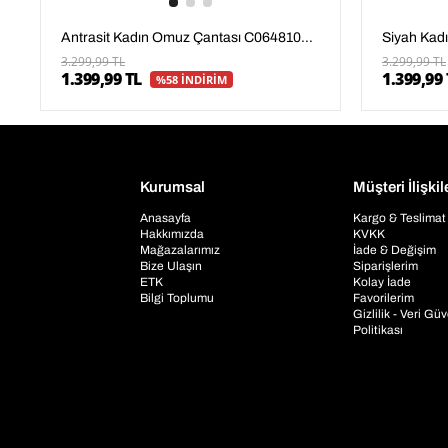
Antrasit Kadın Omuz Çantası C06481007804
3.299,99 TL
3.299,99 TL
1.399,99 TL
1.399,99 
%58 İNDİRİM
Kurumsal
Müşteri İlişkil
Anasayfa
Kargo & Teslimat
Hakkımızda
KVKK
Mağazalarımız
İade & Değişim
Bize Ulaşın
Siparişlerim
ETK
Kolay İade
Bilgi Toplumu
Favorilerim
Gizlilik - Veri Gü
Politikası