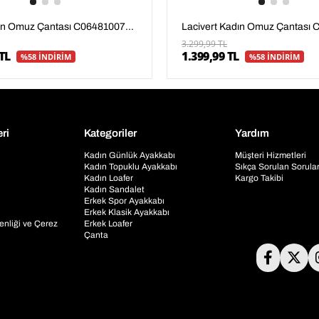
Siyah Kadın Omuz Çantası C06481007804
3.299,99 TL
TL
1.399,99 TL
%58 İNDİRİM
%58 İNDİRİM
eri
Kategoriler
Yardım
Kadın Günlük Ayakkabı
Müşteri Hizmetleri
Kadın Topuklu Ayakkabı
Sıkça Sorulan Sorula
Kadın Loafer
Kargo Takibi
Kadın Sandalet
Erkek Spor Ayakkabı
Erkek Klasik Ayakkabı
venliği ve Çerez
Erkek Loafer
Çanta